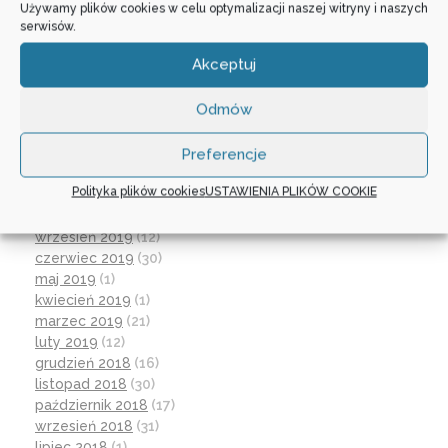
lipiec 2021
(2)
Używamy plików cookies w celu optymalizacji naszej witryny i naszych
serwisów.
czerwiec 2021
(27)
wrzesień 2020
(23)
Akceptuj
czerwiec 2020
(19)
maj 2020
(1)
Odmów
kwiecień 2020
(1)
luty 2020
(10)
styczeń 2020
(17)
Preferencje
grudzień 2019
(18)
Polityka plików cookies
USTAWIENIA PLIKÓW COOKIE
listopad 2019
(21)
październik 2019
(15)
wrzesień 2019
(12)
czerwiec 2019
(30)
maj 2019
(1)
kwiecień 2019
(1)
marzec 2019
(21)
luty 2019
(12)
grudzień 2018
(16)
listopad 2018
(30)
październik 2018
(17)
wrzesień 2018
(31)
lipiec 2018
(1)