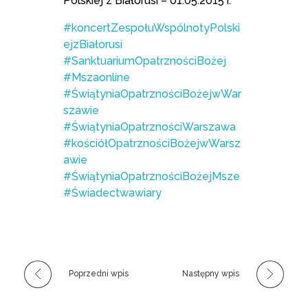
Polskiej z Białorusi – 01.05.2015 r.
#koncertZespołuWspólnotyPolski
ejzBiałorusi
#SanktuariumOpatrznościBożej
#Mszaonline
#ŚwiątyniaOpatrznościBożejwWar
szawie
#ŚwiątyniaOpatrznościWarszawa
#kościółOpatrznościBożejwWarsz
awie
#ŚwiątyniaOpatrznościBożejMsze
#Świadectwawiary
Poprzedni wpis
Następny wpis