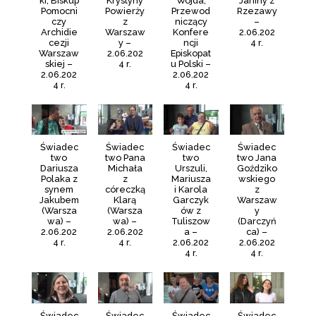
ki, Biskup
Krystyny
Wojda,
Janiny z
Pomocni
Powierży
Przewod
Rzezawy
czy
z
niczący
–
Archidie
Warszaw
Konfere
2.06.202
cezji
y –
ncji
4 r.
Warszaw
2.06.202
Episkopat
skiej –
4 r.
u Polski –
2.06.202
2.06.202
4 r.
4 r.
Świadec
Świadec
Świadec
Świadec
two
two Pana
two
two Jana
Dariusza
Michała
Urszuli,
Goździko
Polaka z
z
Mariusza
wskiego
synem
córeczką
i Karola
z
Jakubem
Klarą
Garczyk
Warszaw
(Warsza
(Warsza
ów z
y
wa) –
wa) –
Tuliszow
(Darczyń
2.06.202
2.06.202
a –
ca) –
4 r.
4 r.
2.06.202
2.06.202
4 r.
4 r.
Świadec
Świadec
Świadec
Świadec