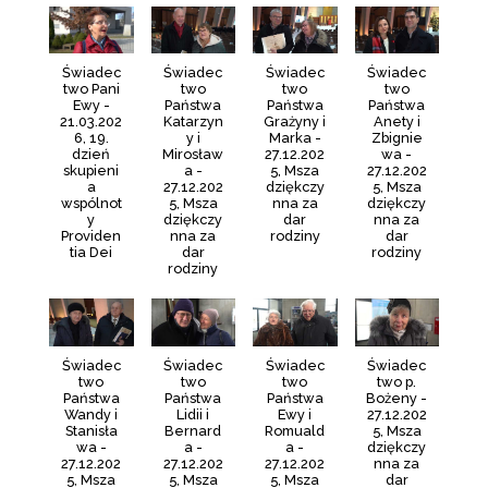
Świadec
Świadec
Świadec
Świadec
two Pani
two
two
two
Ewy -
Państwa
Państwa
Państwa
21.03.202
Katarzyn
Grażyny i
Anety i
6, 19.
y i
Marka -
Zbignie
dzień
Mirosław
27.12.202
wa -
skupieni
a -
5, Msza
27.12.202
a
27.12.202
dziękczy
5, Msza
wspólnot
5, Msza
nna za
dziękczy
y
dziękczy
dar
nna za
Providen
nna za
rodziny
dar
tia Dei
dar
rodziny
rodziny
Świadec
Świadec
Świadec
Świadec
two
two
two
two p.
Państwa
Państwa
Państwa
Bożeny -
Wandy i
Lidii i
Ewy i
27.12.202
Stanisła
Bernard
Romuald
5, Msza
wa -
a -
a -
dziękczy
27.12.202
27.12.202
27.12.202
nna za
5, Msza
5, Msza
5, Msza
dar