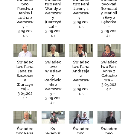
two
two Pani
two Pani
two Pań
Państwa
Wandy z
Janiny z
Romuald
Janiny i
Warszaw
Warszaw
y, Marioli
Lecha z
y
y –
i Ewy z
Warszaw
(Darczyń
3.05.202
Lęborka
y –
ca) –
4 r.
–
3.05.202
3.05.202
3.05.202
4 r.
4 r
4 r.
Świadec
Świadec
Świadec
Świadec
two Pana
two
two Pana
two Pani
Jana ze
Wiesław
Andrzeja
Anny z
Szczecin
y
z
Człucho
a
Radziwio
Warszaw
wa –
(Darczyń
nki z
y –
3.05.202
ca) –
Warszaw
3.05.202
4 r.
3.05.202
y –
4 r.
4 r.
3.05.202
4 r.
Świadec
Ks.
Świadec
Świadec
two Pana
Władysł
two
two