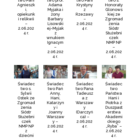
two Pani
two prof.
two Pani
two s.
Agnieszk
Adama
Krystyny
Honoraty
i,
Myjaka i
z
Glonows
opiekunk
żony
Rzezawy
kiej ze
i relikwii
Barbary
–
Zgromad
–
Lisowski
2.06.202
zenia
2.06.202
ej-Myjak
4 r.
Sióstr
4 r.
z
Służebni
wnukiem
czek
Ignacym
NMP NP
–
–
2.06.202
2.06.202
4 r.
4 r.
Świadec
Świadec
Świadec
Świadec
two s.
two Pań
two Pana
two
Sylwii
Anny,
Tadeusz
Państwa
Ostek ze
Hani,
a z
Hani i
Zgromad
Katarzyn
Warszaw
Piotrka z
zenia
y i
y
Duszpast
Sióstr
Joanny
(Darczyń
erstwa
Służebni
Warszaw
ca) –
Akademi
czek
y –
2.06.202
ckiego
NMP NP
2.06.202
4 r.
„Ryba” –
z
4 r.
2.06.202
dziećmi
4 r.