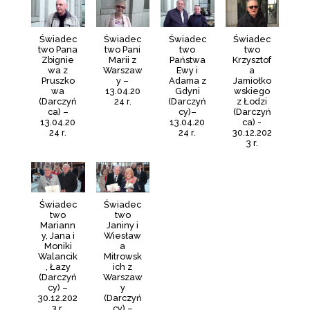
Świadec
Świadec
Świadec
Świadec
two Pana
two Pani
two
two
Zbignie
Marii z
Państwa
Krzysztof
wa z
Warszaw
Ewy i
a
Pruszko
y –
Adama z
Jamiołko
wa
13.04.20
Gdyni
wskiego
(Darczyń
24 r.
(Darczyń
z Łodzi
ca) –
cy)–
(Darczyń
13.04.20
13.04.20
ca) -
24 r.
24 r.
30.12.202
3 r.
Świadec
Świadec
two
two
Mariann
Janiny i
y, Jana i
Wiesław
Moniki
a
Walancik
Mitrowsk
, Łazy
ich z
(Darczyń
Warszaw
cy) –
y
30.12.202
(Darczyń
3 r.
cy) –