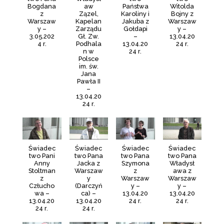
Bogdana
aw
Państwa
Witolda
z
Zązel,
Karoliny i
Bojny z
Warszaw
Kapelan
Jakuba z
Warszaw
y –
Zarządu
Gołdapi
y –
3.05.202
Gł. Zw.
–
13.04.20
4 r.
Podhala
13.04.20
24 r.
n w
24 r.
Polsce
im. św.
Jana
Pawła II
–
13.04.20
24 r.
Świadec
Świadec
Świadec
Świadec
two Pani
two Pana
two Pana
two Pana
Anny
Jacka z
Szymona
Władysł
Stoltman
Warszaw
z
awa z
z
y
Warszaw
Warszaw
Człucho
(Darczyń
y –
y –
wa –
ca) –
13.04.20
13.04.20
13.04.20
13.04.20
24 r.
24 r.
24 r.
24 r.