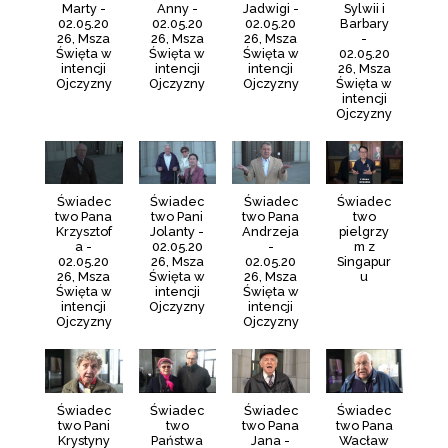
Marty -
Anny -
Jadwigi -
Sylwii i
02.05.20
02.05.20
02.05.20
Barbary
26, Msza
26, Msza
26, Msza
-
Święta w
Święta w
Święta w
02.05.20
intencji
intencji
intencji
26, Msza
Ojczyzny
Ojczyzny
Ojczyzny
Święta w
intencji
Ojczyzny
Świadec
Świadec
Świadec
Świadec
two Pana
two Pani
two Pana
two
Krzysztof
Jolanty -
Andrzeja
pielgrzy
a -
02.05.20
-
m z
02.05.20
26, Msza
02.05.20
Singapur
26, Msza
Święta w
26, Msza
u
Święta w
intencji
Święta w
intencji
Ojczyzny
intencji
Ojczyzny
Ojczyzny
Świadec
Świadec
Świadec
Świadec
two Pani
two
two Pana
two Pana
Krystyny
Państwa
Jana -
Wacław