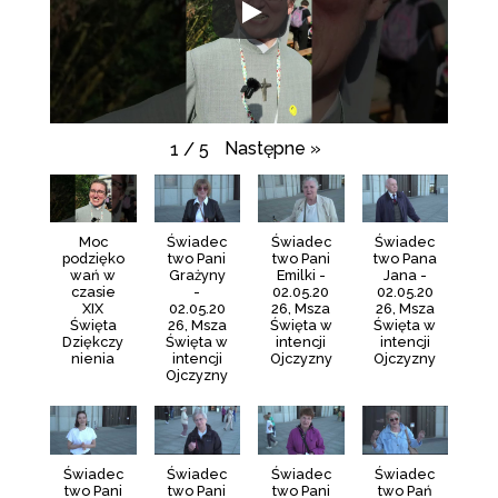
Następne
»
1
/
5
Moc
Świadec
Świadec
Świadec
podzięko
two Pani
two Pani
two Pana
wań w
Grażyny
Emilki -
Jana -
czasie
-
02.05.20
02.05.20
XIX
02.05.20
26, Msza
26, Msza
Święta
26, Msza
Święta w
Święta w
Dziękczy
Święta w
intencji
intencji
nienia
intencji
Ojczyzny
Ojczyzny
Ojczyzny
Świadec
Świadec
Świadec
Świadec
two Pani
two Pani
two Pani
two Pań