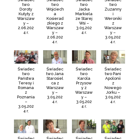
two
two
two
two
Doroty
Wojciech
Jacka
Zuzanny
Kutyły z
a
Markiela
i
Warszaw
Kosierad
ze Starej
Weroniki
y –
zkiego z
Wsi –
z
2.06.202
Warszaw
3.05.202
Warszaw
4 r.
y –
4 r.
y –
2.06.202
3.05.202
4 r.
4 r.
Świadec
Świadec
Świadec
Świadec
two
two Jana
two
two Pani
Państwa
Starosiel
Karola
Apolonii
Teresy i
ca z
Przysow
z
Romana
Warszaw
y z
Nowego
z
y –
Warszaw
Jorku –
Poznania
3.05.202
y –
3.05.202
–
4 r.
3.05.202
4 r.
3.05.202
4 r.
4 r.
Świadec
Świadec
Świadec
Świadec