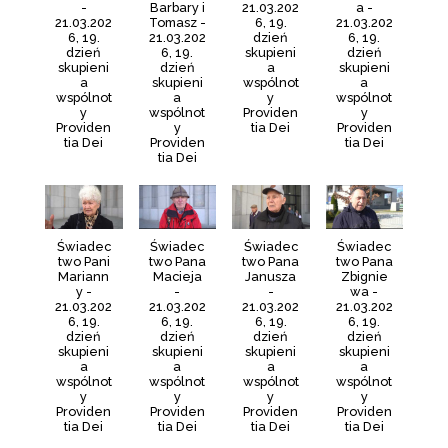
-
Barbary i
21.03.202
a -
21.03.202
Tomasz -
6, 19.
21.03.202
6, 19.
21.03.202
dzień
6, 19.
dzień
6, 19.
skupieni
dzień
skupieni
dzień
a
skupieni
a
skupieni
wspólnot
a
wspólnot
a
y
wspólnot
y
wspólnot
Providen
y
Providen
y
tia Dei
Providen
tia Dei
Providen
tia Dei
tia Dei
Świadec
Świadec
Świadec
Świadec
two Pani
two Pana
two Pana
two Pana
Mariann
Macieja
Janusza
Zbignie
y -
-
-
wa -
21.03.202
21.03.202
21.03.202
21.03.202
6, 19.
6, 19.
6, 19.
6, 19.
dzień
dzień
dzień
dzień
skupieni
skupieni
skupieni
skupieni
a
a
a
a
wspólnot
wspólnot
wspólnot
wspólnot
y
y
y
y
Providen
Providen
Providen
Providen
tia Dei
tia Dei
tia Dei
tia Dei