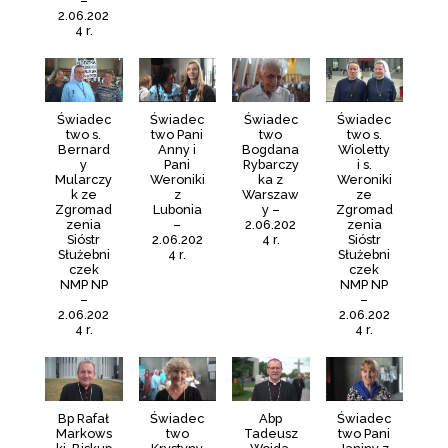
–
2.06.202
4 r.
Świadec
Świadec
Świadec
Świadec
two s.
two Pani
two
two s.
Bernard
Anny i
Bogdana
Wioletty
y
Pani
Rybarczy
i s.
Mularczy
Weroniki
ka z
Weroniki
k ze
z
Warszaw
ze
Zgromad
Lubonia
y –
Zgromad
zenia
–
2.06.202
zenia
Sióstr
2.06.202
4 r.
Sióstr
Służebni
4 r.
Służebni
czek
czek
NMP NP
NMP NP
–
–
2.06.202
2.06.202
4 r.
4 r.
Bp Rafał
Świadec
Abp
Świadec
Markows
two
Tadeusz
two Pani