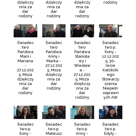
dziękczy
dziękczy
dziękczy
rodziny
nna za
nna za
nna za
dar
dar
dar
rodziny
rodziny
rodziny
Świadec
Świadec
Świadec
Świadec
two
two
two
two p.
Państwa
Państwa
Państwa
Ilony -
Marii i
Anny i
Stanisła
12.12.202
Mariana
Marka -
wy i
5, 30-
-
27.12.202
Wiesław
lecie
27.12.202
5, Msza
a -
Katolicki
5, Msza
dziękczy
27.12.202
ego
dziękczy
nna za
5, Msza
Stowarzy
nna za
dar
dziękczy
szenia
dar
rodziny
nna za
Niepełn
rodziny
dar
osprawn
rodziny
ych AW
Świadec
Świadec
Świadec
Świadec
two p.
two p.
two p.
two p.
Ilony -
Mateusz
Anny -
Edyty -