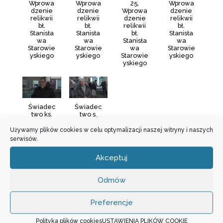
Wprowa
Wprowa
25,
Wprowa
dzenie
dzenie
Wprowa
dzenie
relikwii
relikwii
dzenie
relikwii
bł.
bł.
relikwii
bł.
Stanisła
Stanisła
bł.
Stanisła
wa
wa
Stanisła
wa
Starowie
Starowie
wa
Starowie
yskiego
yskiego
Starowie
yskiego
yskiego
Świadec
Świadec
two ks.
two s.
Krzysztof
Ireny -
a,
18.10.20
Używamy plików cookies w celu optymalizacji naszej witryny i naszych
proboszc
25,
serwisów.
za parafii
Wprowa
w
dzenie
Akceptuj
Łaszczo
relikwii
wie -
bł.
18.10.20
Stanisła
Odmów
25
wa
Starowie
yskiego
Preferencje
Następne
»
1
/
5
Polityka plików cookies
USTAWIENIA PLIKÓW COOKIE