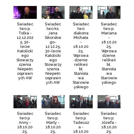
Świadec
Świadec
Świadec
Świadec
two p.
two ks.
two
two p.
Tolka -
Jana
diakona
Mariana
12.12.202
Sikorskie
Michała
-
5, 30-
go-
-
18.10.20
lecie
12.12.25,
18.10.20
25,
Katolicki
30-lecie
25,
Wprowa
ego
Katolicki
Wprowa
dzenie
Stowarzy
ego
dzenie
relikwii
szenia
Stowarzy
relikwii
bł.
Niepełn
szenia
bł.
Stanisła
osprawn
Niepełn
Stanisła
wa
ych AW
osprawn
wa
Starowie
ych AW
Starowie
yskiego
yskiego
Świadec
Świadec
Świadec
Świadec
two p.
two p.
two p.
two p.
Anny -
Marty -
Tadeusz
Józefa -
18.10.20
18.10.20
a -
18.10.20
25,
25,
18.10.20
25,