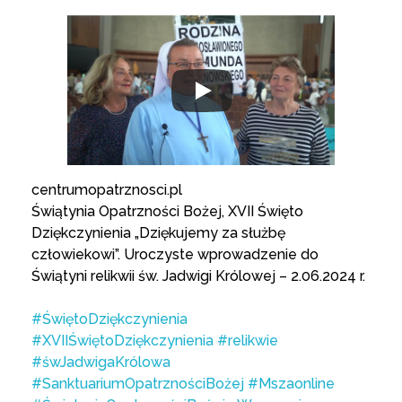
centrumopatrznosci.pl
Świątynia Opatrzności Bożej, XVII Święto
Dziękczynienia „Dziękujemy za służbę
człowiekowi”. Uroczyste wprowadzenie do
Świątyni relikwii św. Jadwigi Królowej – 2.06.2024 r.
#ŚwiętoDziękczynienia
#XVIIŚwiętoDziękczynienia
#relikwie
#śwJadwigaKrólowa
#SanktuariumOpatrznościBożej
#Mszaonline