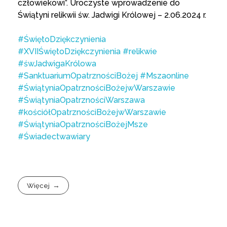
człowiekowi”. Uroczyste wprowadzenie do
Świątyni relikwii św. Jadwigi Królowej – 2.06.2024 r.
#ŚwiętoDziękczynienia
#XVIIŚwiętoDziękczynienia
#relikwie
#śwJadwigaKrólowa
#SanktuariumOpatrznościBożej
#Mszaonline
#ŚwiątyniaOpatrznościBożejwWarszawie
#ŚwiątyniaOpatrznościWarszawa
#kościółOpatrznościBożejwWarszawie
#ŚwiątyniaOpatrznościBożejMsze
#Świadectwawiary
Więcej