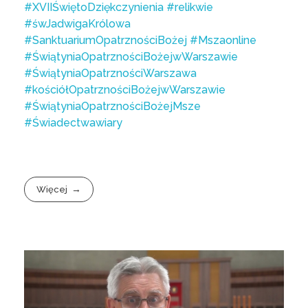
#XVIIŚwiętoDziękczynienia
#relikwie
#śwJadwigaKrólowa
#SanktuariumOpatrznościBożej
#Mszaonline
#ŚwiątyniaOpatrznościBożejwWarszawie
#ŚwiątyniaOpatrznościWarszawa
#kościółOpatrznościBożejwWarszawie
#ŚwiątyniaOpatrznościBożejMsze
#Świadectwawiary
Więcej