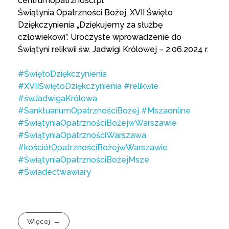
centrumopatrznosci.pl
Świątynia Opatrzności Bożej, XVII Święto
Dziękczynienia „Dziękujemy za służbę
człowiekowi”. Uroczyste wprowadzenie do
Świątyni relikwii św. Jadwigi Królowej – 2.06.2024 r.
#ŚwiętoDziękczynienia
#XVIIŚwiętoDziękczynienia
#relikwie
#śwJadwigaKrólowa
#SanktuariumOpatrznościBożej
#Mszaonline
#ŚwiątyniaOpatrznościBożejwWarszawie
#ŚwiątyniaOpatrznościWarszawa
#kościółOpatrznościBożejwWarszawie
#ŚwiątyniaOpatrznościBożejMsze
#Świadectwawiary
Więcej