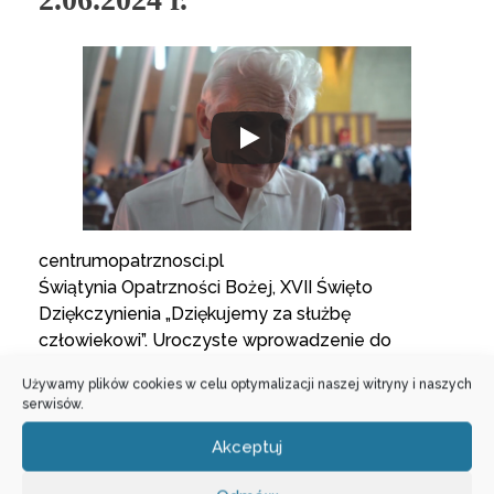
centrumopatrznosci.pl
Świątynia Opatrzności Bożej, XVII Święto
Dziękczynienia „Dziękujemy za służbę
człowiekowi”. Uroczyste wprowadzenie do
Świątyni relikwii św. Jadwigi Królowej – 2.06.2024 r.
Używamy plików cookies w celu optymalizacji naszej witryny i naszych
serwisów.
#ŚwiętoDziękczynienia
#XVIIŚwiętoDziękczynienia
#relikwie
Akceptuj
#śwJadwigaKrólowa