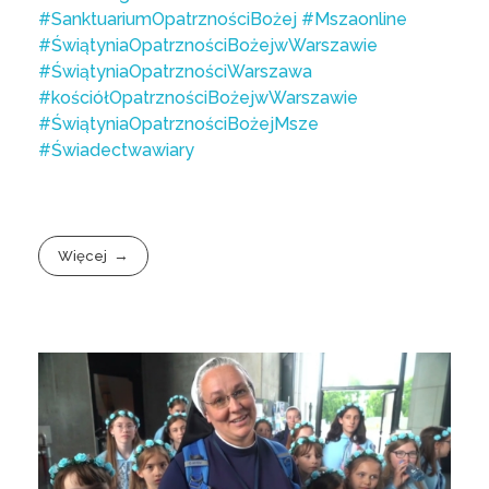
#SanktuariumOpatrznościBożej
#Mszaonline
#ŚwiątyniaOpatrznościBożejwWarszawie
#ŚwiątyniaOpatrznościWarszawa
#kościółOpatrznościBożejwWarszawie
#ŚwiątyniaOpatrznościBożejMsze
#Świadectwawiary
Więcej