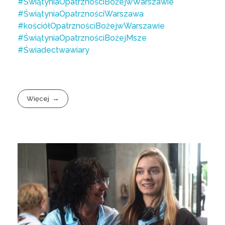
#ŚwiątyniaOpatrznościBożejwWarszawie
#ŚwiątyniaOpatrznościWarszawa
#kościółOpatrznościBożejwWarszawie
#ŚwiątyniaOpatrznościBożejMsze
#Świadectwawiary
Więcej