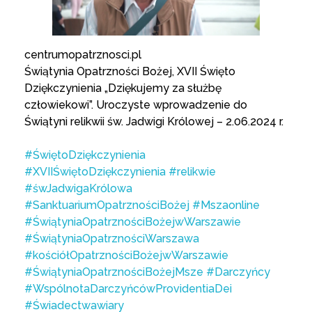
centrumopatrznosci.pl
Świątynia Opatrzności Bożej, XVII Święto
Dziękczynienia „Dziękujemy za służbę
człowiekowi”. Uroczyste wprowadzenie do
Świątyni relikwii św. Jadwigi Królowej – 2.06.2024 r.
#ŚwiętoDziękczynienia
#XVIIŚwiętoDziękczynienia
#relikwie
#śwJadwigaKrólowa
#SanktuariumOpatrznościBożej
#Mszaonline
#ŚwiątyniaOpatrznościBożejwWarszawie
#ŚwiątyniaOpatrznościWarszawa
#kościółOpatrznościBożejwWarszawie
#ŚwiątyniaOpatrznościBożejMsze
#Darczyńcy
#WspólnotaDarczyńcówProvidentiaDei
#Świadectwawiary