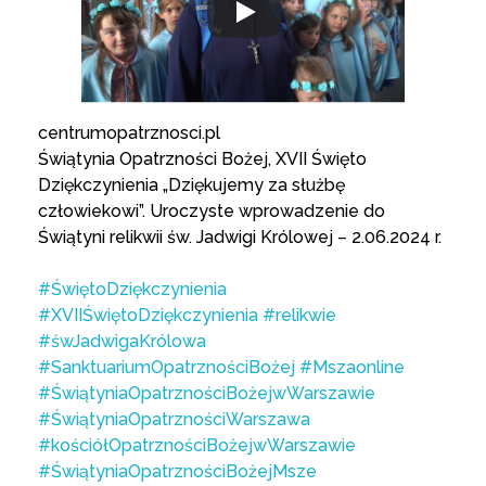
centrumopatrznosci.pl
Świątynia Opatrzności Bożej, XVII Święto
Dziękczynienia „Dziękujemy za służbę
człowiekowi”. Uroczyste wprowadzenie do
Świątyni relikwii św. Jadwigi Królowej – 2.06.2024 r.
#ŚwiętoDziękczynienia
#XVIIŚwiętoDziękczynienia
#relikwie
#śwJadwigaKrólowa
#SanktuariumOpatrznościBożej
#Mszaonline
#ŚwiątyniaOpatrznościBożejwWarszawie
#ŚwiątyniaOpatrznościWarszawa
#kościółOpatrznościBożejwWarszawie
#ŚwiątyniaOpatrznościBożejMsze