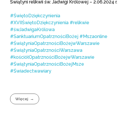
Świątyni relikwii św. Jadwigi Królowej – 2.06.2024 r.
#ŚwiętoDziękczynienia
#XVIIŚwiętoDziękczynienia
#relikwie
#śwJadwigaKrólowa
#SanktuariumOpatrznościBożej
#Mszaonline
#ŚwiątyniaOpatrznościBożejwWarszawie
#ŚwiątyniaOpatrznościWarszawa
#kościółOpatrznościBożejwWarszawie
#ŚwiątyniaOpatrznościBożejMsze
#Świadectwawiary
Więcej