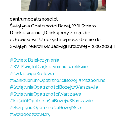
centrumopatrznosci.pl
Świątynia Opatrzności Bożej, XVII Święto
Dziękczynienia „Dziękujemy za służbę
człowiekowi”. Uroczyste wprowadzenie do
Świątyni relikwii św. Jadwigi Królowej – 2.06.2024 r.
#ŚwiętoDziękczynienia
#XVIIŚwiętoDziękczynienia
#relikwie
#śwJadwigaKrólowa
#SanktuariumOpatrznościBożej
#Mszaonline
#ŚwiątyniaOpatrznościBożejwWarszawie
#ŚwiątyniaOpatrznościWarszawa
#kościółOpatrznościBożejwWarszawie
#ŚwiątyniaOpatrznościBożejMsze
#Świadectwawiary