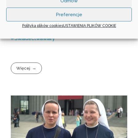
Odmów
#SanktuariumOpatrznościBożej
#Mszaonline
#ŚwiątyniaOpatrznościBożejwWarszawie
Preferencje
#ŚwiątyniaOpatrznościWarszawa
#kościółOpatrznościBożejwWarszawie
Polityka plików cookies
USTAWIENIA PLIKÓW COOKIE
#ŚwiątyniaOpatrznościBożejMsze
#Świadectwawiary
Więcej