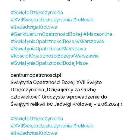
#ŚwiętoDziękczynienia
#XVIIŚwiętoDziękczynienia
#relikwie
#śwJadwigaKrólowa
#SanktuariumOpatrznościBożej
#Mszaonline
#ŚwiątyniaOpatrznościBożejwWarszawie
#ŚwiątyniaOpatrznościWarszawa
#kościółOpatrznościBożejwWarszawie
#ŚwiątyniaOpatrznościBożejMsze
centrumopatrznosci.pl
Świątynia Opatrzności Bożej, XVII Święto
Dziękczynienia „Dziękujemy za służbę
człowiekowi”. Uroczyste wprowadzenie do
Świątyni relikwii św. Jadwigi Królowej – 2.06.2024 r.
#ŚwiętoDziękczynienia
#XVIIŚwiętoDziękczynienia
#relikwie
#śwJadwigaKrólowa