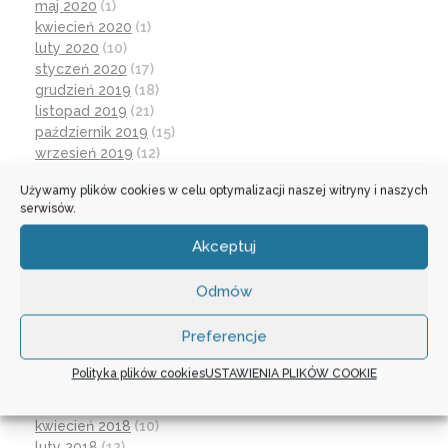
maj 2020
(1)
kwiecień 2020
(1)
luty 2020
(10)
styczeń 2020
(17)
grudzień 2019
(18)
listopad 2019
(21)
październik 2019
(15)
wrzesień 2019
(12)
czerwiec 2019
(30)
Używamy plików cookies w celu optymalizacji naszej witryny i naszych
maj 2019
(1)
serwisów.
kwiecień 2019
(1)
marzec 2019
(21)
Akceptuj
luty 2019
(12)
grudzień 2018
(16)
Odmów
listopad 2018
(30)
październik 2018
(17)
Preferencje
wrzesień 2018
(31)
lipiec 2018
(1)
Polityka plików cookies
USTAWIENIA PLIKÓW COOKIE
czerwiec 2018
(3)
maj 2018
(1)
kwiecień 2018
(10)
luty 2018
(12)