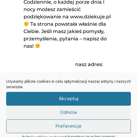
Codziennie, o każdej porze dnia i
nocy możesz zamieścić
podziękowanie na www.dziekuje.pl
Ta strona powstała właśnie dla
Ciebie. Jeśli masz jakieś pomysły,
przemyślenia, pytania – napisz do
nas!
nasz adres:
ul. Ks. Prymasa Augusta Hlonda
Używamy plików cookies w celu optymalizacji naszej witryny i naszych
1
serwisów.
02-972 Warszawa
e-mail:
dziekuje@dziekuje.pl
Akceptuj
tel.: (22) 201 97 12
Odmów
Preferencje