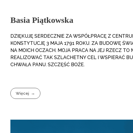
Basia Piątkowska
DZIĘKUJĘ SERDECZNIE ZA WSPÓŁPRACĘ Z CENTRU
KONSTYTUCJĘ 3 MAJA 1791 ROKU. ZA BUDOWĘ ŚWIĄ
NA MOICH OCZACH. MOJA PRACA NA JEJ RZECZ TO MO
REALIZOWAĆ TAK SZLACHETNY CEL I WSPIERAĆ B
CHWAŁA PANU. SZCZĘŚĆ BOŻE.
Więcej