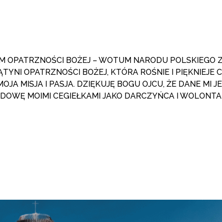
M OPATRZNOŚCI BOŻEJ – WOTUM NARODU POLSKIEGO 
TYNI OPATRZNOŚCI BOŻEJ, KTÓRA ROŚNIE I PIĘKNIEJE 
JA MISJA I PASJA. DZIĘKUJĘ BOGU OJCU, ŻE DANE MI J
UDOWĘ MOIMI CEGIEŁKAMI JAKO DARCZYŃCA I WOLONTA