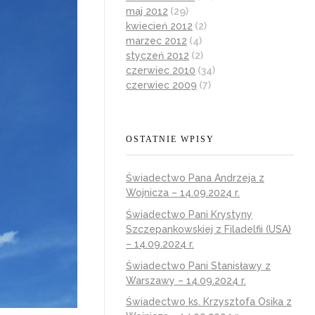
maj 2012
(29)
kwiecień 2012
(2)
marzec 2012
(4)
styczeń 2012
(2)
czerwiec 2010
(34)
czerwiec 2009
(7)
OSTATNIE WPISY
Świadectwo Pana Andrzeja z
Wojnicza – 14.09.2024 r.
Świadectwo Pani Krystyny
Szczepankowskiej z Filadelfii (USA)
– 14.09.2024 r.
Świadectwo Pani Stanisławy z
Warszawy – 14.09.2024 r.
Świadectwo ks. Krzysztofa Osika z