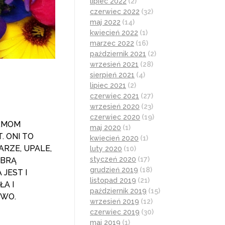
lipiec 2022
(2)
czerwiec 2022
(32)
maj 2022
(14)
kwiecień 2022
(1)
marzec 2022
(16)
październik 2021
(2)
wrzesień 2021
(28)
sierpień 2021
(4)
lipiec 2021
(2)
czerwiec 2021
(27)
wrzesień 2020
(23)
czerwiec 2020
(19)
IRMOM
maj 2020
(1)
 ONI TO
kwiecień 2020
(1)
RZE, UPALE,
luty 2020
(10)
styczeń 2020
(17)
OBRĄ
grudzień 2019
(18)
JEST I
listopad 2019
(21)
ŁA I
październik 2019
(15)
TWO.
wrzesień 2019
(12)
czerwiec 2019
(30)
maj 2019
(1)