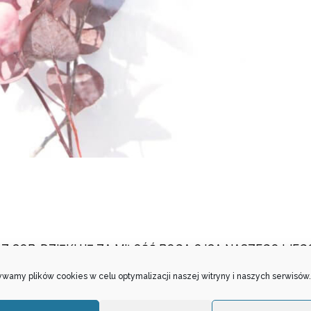
Z COB. DZIĘKUJĘ ZA MIŁOŚĆ BOGA OJCA NASZEGO I JEG
 ŚWIATEM. SERDECZNE DZIĘKI ZA JANA PAWŁA II – PAPI
wamy plików cookies w celu optymalizacji naszej witryny i naszych serwisów.
AWIEDLIWEGO I PRAWEGO APOSTOŁA NASZYCH CZASÓW, 
 CHRZEŚCIJAŃSTWO, KTÓRE TRWA I TRWAĆ BĘDZIE 