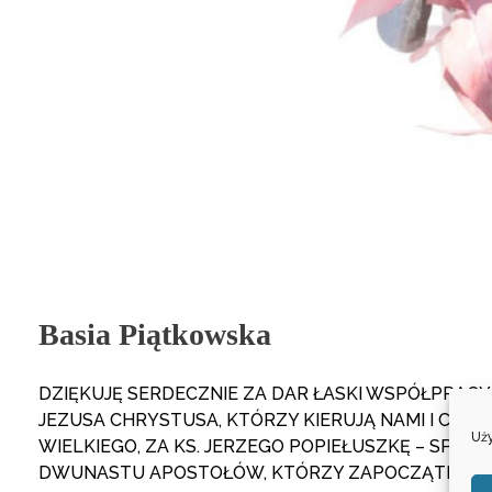
Basia Piątkowska
DZIĘKUJĘ SERDECZNIE ZA DAR ŁASKI WSPÓŁPRACY 
JEZUSA CHRYSTUSA, KTÓRZY KIERUJĄ NAMI I CAŁYM
Uży
WIELKIEGO, ZA KS. JERZEGO POPIEŁUSZKĘ – SPR
DWUNASTU APOSTOŁÓW, KTÓRZY ZAPOCZĄTKOWALI