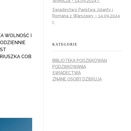
Wojnicza – 14.09.2024 r.
Świadectwo Państwa Jolanty i
Romana z Warszawy – 14.09.2024
r.
ZA WOLNOŚĆ I
CODZIENNIE
KATEGORIE
EST
RIUSZKA COB.
BIBLIOTEKA PODZIĘKOWAŃ
PODZIĘKOWANIA
ŚWIADECTWA
ZNANE OSOBY DZIĘKUJĄ