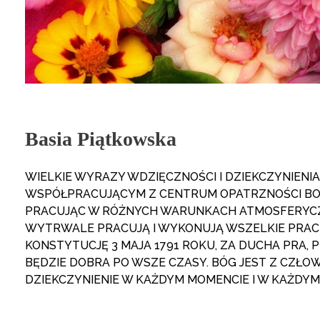
Basia Piątkowska
WIELKIE WYRAZY WDZIĘCZNOŚCI I DZIEKCZYNIENI
WSPÓŁPRACUJĄCYM Z CENTRUM OPATRZNOŚCI BO
PRACUJĄC W RÓŻNYCH WARUNKACH ATMOSFERYCZNYC
WYTRWALE PRACUJĄ I WYKONUJĄ WSZELKIE PRACE
KONSTYTUCJĘ 3 MAJA 1791 ROKU, ZA DUCHA PRA, 
BĘDZIE DOBRA PO WSZE CZASY. BÓG JEST Z CZŁOW
DZIEKCZYNIENIE W KAŻDYM MOMENCIE I W KAŻDYM