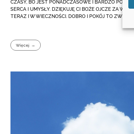
CZASY, BO JEST PONADCZASOWE I BARDZO POTRZE
SERCA I UMYSŁY. DZIĘKUJĘ CI BOŻE OJCZE ZA WSZ
TERAZ I W WIECZNOŚCI. DOBRO I POKÓJ TO ZWYCI
Więcej