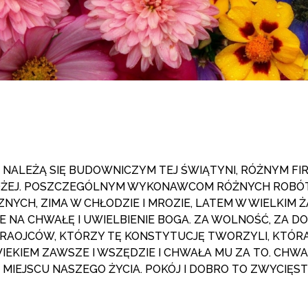
A NALEŻĄ SIĘ BUDOWNICZYM TEJ ŚWIĄTYNI, RÓŻNYM F
ŻEJ. POSZCZEGÓLNYM WYKONAWCOM RÓŻNYCH ROBÓT.
H, ZIMA W CHŁODZIE I MROZIE, LATEM W WIELKIM ŻA
 NA CHWAŁĘ I UWIELBIENIE BOGA. ZA WOLNOŚĆ, ZA D
PRAOJCÓW, KTÓRZY TĘ KONSTYTUCJĘ TWORZYLI, KTÓRA 
IEKIEM ZAWSZE I WSZĘDZIE I CHWAŁA MU ZA TO. CHWA
 MIEJSCU NASZEGO ŻYCIA. POKÓJ I DOBRO TO ZWYCIĘS