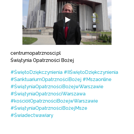
centrumopatrznosci.pl
Świątynia Opatrzności Bożej
#ŚwiętoDziękczynienia
#IIŚwiętoDziękczynienia
#SanktuariumOpatrznościBożej
#Mszaonline
#ŚwiątyniaOpatrznościBożejwWarszawie
#ŚwiątyniaOpatrznościWarszawa
#kościółOpatrznościBożejwWarszawie
#ŚwiątyniaOpatrznościBożejMsze
#Świadectwawiary