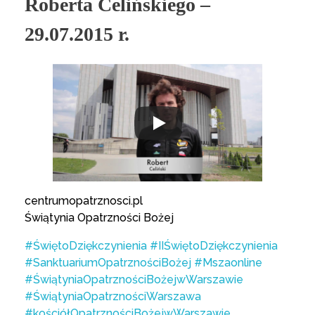
Roberta Celińskiego –
29.07.2015 r.
centrumopatrznosci.pl
Świątynia Opatrzności Bożej
#ŚwiętoDziękczynienia
#IIŚwiętoDziękczynienia
#SanktuariumOpatrznościBożej
#Mszaonline
#ŚwiątyniaOpatrznościBożejwWarszawie
#ŚwiątyniaOpatrznościWarszawa
#kościółOpatrznościBożejwWarszawie