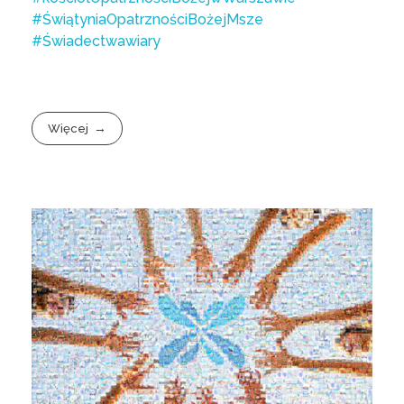
#ŚwiątyniaOpatrznościBożejMsze
#Świadectwawiary
Więcej