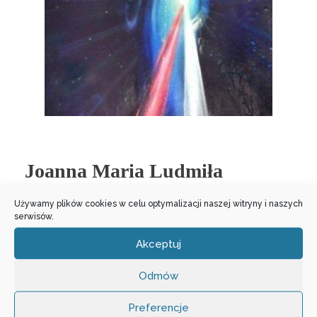
Joanna Maria Ludmiła
Laskowska
Używamy plików cookies w celu optymalizacji naszej witryny i naszych
serwisów.
CHWAŁA I DZIĘKCZYNIENIE. Chwała i
Akceptuj
dziękczynienie bądź w każdym momencie
Jezusowi w Najświętszym Boskim Sakramencie.
Odmów
Ile minut w godzinie, a godzin w wieczności,
tylekroć bądź pochwalon, Jezu, ma miłości. AMEN.
Preferencje