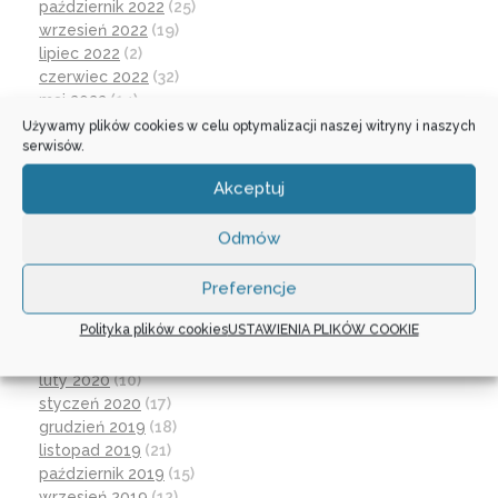
październik 2022
(25)
wrzesień 2022
(19)
lipiec 2022
(2)
czerwiec 2022
(32)
maj 2022
(14)
kwiecień 2022
(1)
Używamy plików cookies w celu optymalizacji naszej witryny i naszych
serwisów.
marzec 2022
(16)
październik 2021
(2)
Akceptuj
wrzesień 2021
(28)
sierpień 2021
(4)
Odmów
lipiec 2021
(2)
czerwiec 2021
(27)
wrzesień 2020
(23)
Preferencje
czerwiec 2020
(19)
Polityka plików cookies
USTAWIENIA PLIKÓW COOKIE
maj 2020
(1)
kwiecień 2020
(1)
luty 2020
(10)
styczeń 2020
(17)
grudzień 2019
(18)
listopad 2019
(21)
październik 2019
(15)
wrzesień 2019
(12)