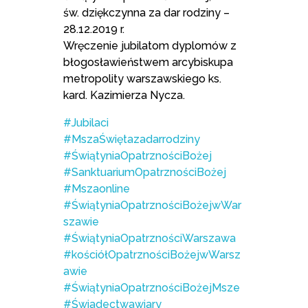
św. dziękczynna za dar rodziny –
28.12.2019 r.
Wręczenie jubilatom dyplomów z
błogosławieństwem arcybiskupa
metropolity warszawskiego ks.
kard. Kazimierza Nycza.
#Jubilaci
#MszaŚwiętazadarrodziny
#ŚwiątyniaOpatrznościBożej
#SanktuariumOpatrznościBożej
#Mszaonline
#ŚwiątyniaOpatrznościBożejwWar
szawie
#ŚwiątyniaOpatrznościWarszawa
#kościółOpatrznościBożejwWarsz
awie
#ŚwiątyniaOpatrznościBożejMsze
#Świadectwawiary