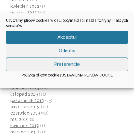
maj 2022
(14)
kwiecień 2022
(1)
marzec 2022
(16)
październik 2021
(2)
Używamy plików cookies w celu optymalizacji naszej witryny i naszych
wrzesień 2021
(28)
serwisów.
sierpień 2021
(4)
Akceptuj
lipiec 2021
(2)
czerwiec 2021
(27)
wrzesień 2020
(23)
Odmów
czerwiec 2020
(19)
maj 2020
(1)
Preferencje
kwiecień 2020
(1)
Polityka plików cookies
USTAWIENIA PLIKÓW COOKIE
luty 2020
(10)
styczeń 2020
(17)
grudzień 2019
(18)
listopad 2019
(21)
październik 2019
(15)
wrzesień 2019
(12)
czerwiec 2019
(30)
maj 2019
(1)
kwiecień 2019
(1)
marzec 2019
(21)