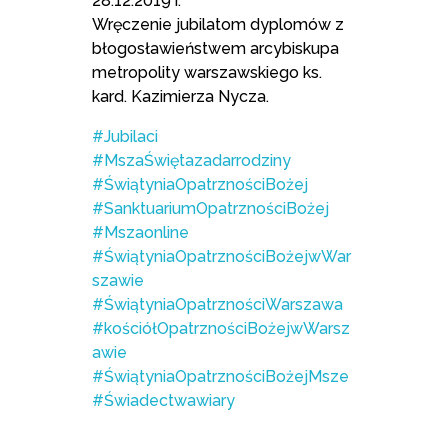
28.12.2019 r.
Wręczenie jubilatom dyplomów z
błogosławieństwem arcybiskupa
metropolity warszawskiego ks.
kard. Kazimierza Nycza.
#Jubilaci
#MszaŚwiętazadarrodziny
#ŚwiątyniaOpatrznościBożej
#SanktuariumOpatrznościBożej
#Mszaonline
#ŚwiątyniaOpatrznościBożejwWar
szawie
#ŚwiątyniaOpatrznościWarszawa
#kościółOpatrznościBożejwWarsz
awie
#ŚwiątyniaOpatrznościBożejMsze
#Świadectwawiary