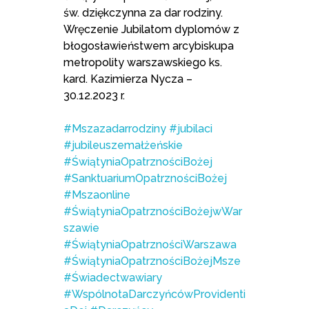
św. dziękczynna za dar rodziny.
Wręczenie Jubilatom dyplomów z
błogosławieństwem arcybiskupa
metropolity warszawskiego ks.
kard. Kazimierza Nycza –
30.12.2023 r.
#Mszazadarrodziny
#jubilaci
#jubileuszemałżeńskie
#ŚwiątyniaOpatrznościBożej
#SanktuariumOpatrznościBożej
#Mszaonline
#ŚwiątyniaOpatrznościBożejwWar
szawie
#ŚwiątyniaOpatrznościWarszawa
#ŚwiątyniaOpatrznościBożejMsze
#Świadectwawiary
#WspólnotaDarczyńcówProvidenti