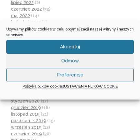
lipiec 2022
(2)
czerwiec 2022
(32)
maj 2022
(14)
kwiecień 2022
(1)
marzec 2022
(16)
Używamy plików cookies w celu optymalizacji naszej witryny i naszych
serwisów.
październik 2021
(2)
wrzesień 2021
(28)
Akceptuj
sierpień 2021
(4)
lipiec 2021
(2)
Odmów
czerwiec 2021
(27)
wrzesień 2020
(23)
Preferencje
czerwiec 2020
(19)
maj 2020
(1)
Polityka plików cookies
USTAWIENIA PLIKÓW COOKIE
kwiecień 2020
(1)
luty 2020
(10)
styczeń 2020
(17)
grudzień 2019
(18)
listopad 2019
(21)
październik 2019
(15)
wrzesień 2019
(12)
czerwiec 2019
(30)