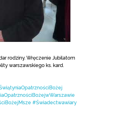
dar rodziny. Wręczenie Jubilatom
ty warszawskiego ks. kard.
ŚwiątyniaOpatrznościBożej
iaOpatrznościBożejwWarszawie
ściBożejMsze
#Świadectwawiary