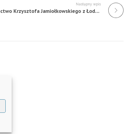
Następny wpis
Świadectwo Krzysztofa Jamiołkowskiego z Łodzi (Darczyńca) – 30.12.2023 r.