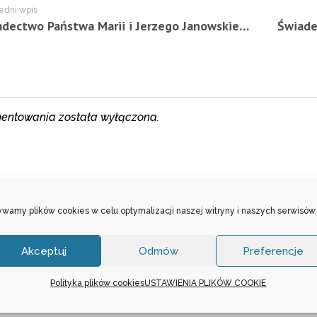
edni wpis
Świadectwo Państwa Marii i Jerzego Janowskiego z Błonia (Darczyńcy) – 30.12.2023 r.
entowania została wyłączona.
wamy plików cookies w celu optymalizacji naszej witryny i naszych serwisów.
Akceptuj
Odmów
Preferencje
Polityka plików cookies
USTAWIENIA PLIKÓW COOKIE