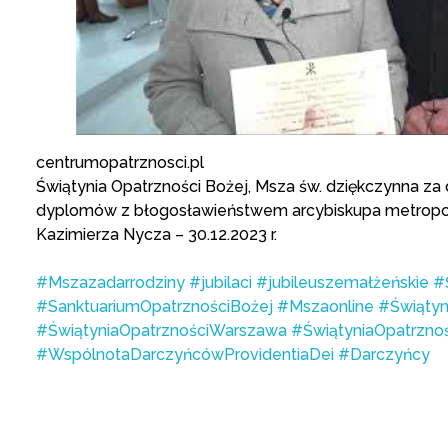
centrumopatrznosci.pl
Świątynia Opatrzności Bożej, Msza św. dziękczynna za 
dyplomów z błogosławieństwem arcybiskupa metropoli
Kazimierza Nycza – 30.12.2023 r.
#Mszazadarrodziny
#jubilaci
#jubileuszemałżeńskie
#
#SanktuariumOpatrznościBożej
#Mszaonline
#Świątyn
#ŚwiątyniaOpatrznościWarszawa
#ŚwiątyniaOpatrzno
#WspólnotaDarczyńcówProvidentiaDei
#Darczyńcy