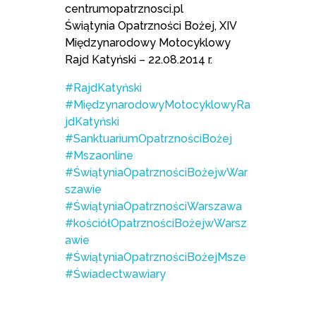
centrumopatrznosci.pl
Świątynia Opatrzności Bożej, XIV
Międzynarodowy Motocyklowy
Rajd Katyński – 22.08.2014 r.
#RajdKatyński
#MiędzynarodowyMotocyklowyRa
jdKatyński
#SanktuariumOpatrznościBożej
#Mszaonline
#ŚwiątyniaOpatrznościBożejwWar
szawie
#ŚwiątyniaOpatrznościWarszawa
#kościółOpatrznościBożejwWarsz
awie
#ŚwiątyniaOpatrznościBożejMsze
#Świadectwawiary