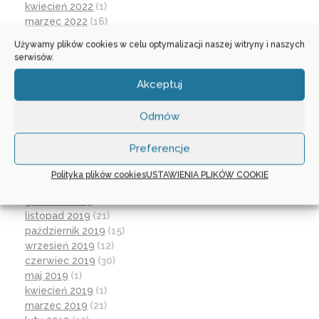
kwiecień 2022
(1)
marzec 2022
(16)
październik 2021
(2)
Używamy plików cookies w celu optymalizacji naszej witryny i naszych
wrzesień 2021
(28)
serwisów.
sierpień 2021
(4)
lipiec 2021
(2)
Akceptuj
czerwiec 2021
(27)
wrzesień 2020
(23)
Odmów
czerwiec 2020
(19)
maj 2020
(1)
Preferencje
kwiecień 2020
(1)
luty 2020
(10)
Polityka plików cookies
USTAWIENIA PLIKÓW COOKIE
styczeń 2020
(17)
grudzień 2019
(18)
listopad 2019
(21)
październik 2019
(15)
wrzesień 2019
(12)
czerwiec 2019
(30)
maj 2019
(1)
kwiecień 2019
(1)
marzec 2019
(21)