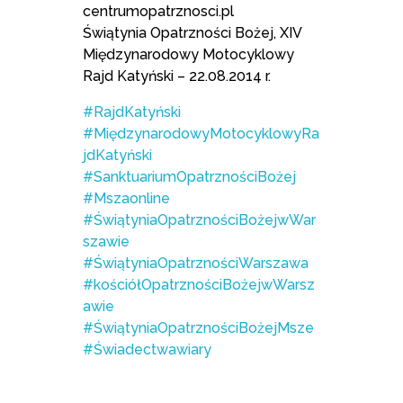
centrumopatrznosci.pl
Świątynia Opatrzności Bożej, XIV
Międzynarodowy Motocyklowy
Rajd Katyński – 22.08.2014 r.
#RajdKatyński
#MiędzynarodowyMotocyklowyRa
jdKatyński
#SanktuariumOpatrznościBożej
#Mszaonline
#ŚwiątyniaOpatrznościBożejwWar
szawie
#ŚwiątyniaOpatrznościWarszawa
#kościółOpatrznościBożejwWarsz
awie
#ŚwiątyniaOpatrznościBożejMsze
#Świadectwawiary