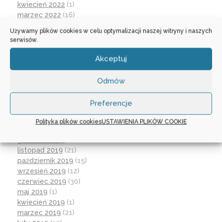
kwiecień 2022
(1)
marzec 2022
(16)
październik 2021
(2)
Używamy plików cookies w celu optymalizacji naszej witryny i naszych
wrzesień 2021
(28)
serwisów.
sierpień 2021
(4)
lipiec 2021
(2)
Akceptuj
czerwiec 2021
(27)
wrzesień 2020
(23)
Odmów
czerwiec 2020
(19)
maj 2020
(1)
Preferencje
kwiecień 2020
(1)
luty 2020
(10)
Polityka plików cookies
USTAWIENIA PLIKÓW COOKIE
styczeń 2020
(17)
grudzień 2019
(18)
listopad 2019
(21)
październik 2019
(15)
wrzesień 2019
(12)
czerwiec 2019
(30)
maj 2019
(1)
kwiecień 2019
(1)
marzec 2019
(21)