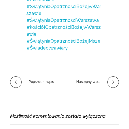
#ŚwiątyniaOpatrznościBożejwWar
szawie
#ŚwiątyniaOpatrznościWarszawa
#kościółOpatrznościBożejwWarsz
awie
#ŚwiątyniaOpatrznościBożejMsze
#Świadectwawiary
Poprzedni wpis
Następny wpis
Możliwość komentowania została wyłączona.