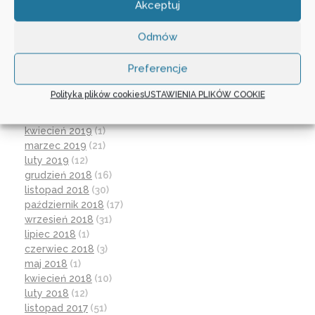
Akceptuj
luty 2020
(10)
styczeń 2020
(17)
Odmów
grudzień 2019
(18)
listopad 2019
(21)
Preferencje
październik 2019
(15)
wrzesień 2019
(12)
Polityka plików cookies
USTAWIENIA PLIKÓW COOKIE
czerwiec 2019
(30)
maj 2019
(1)
kwiecień 2019
(1)
marzec 2019
(21)
luty 2019
(12)
grudzień 2018
(16)
listopad 2018
(30)
październik 2018
(17)
wrzesień 2018
(31)
lipiec 2018
(1)
czerwiec 2018
(3)
maj 2018
(1)
kwiecień 2018
(10)
luty 2018
(12)
listopad 2017
(51)