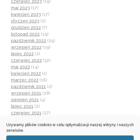
czerwiec 2023
(19)
maj 2023
(17)
kwiecień 2023
(17)
styczeń 2023
(2)
grudzień 2022
(7)
listopad 2022
(19)
październik 2022
(25)
wrzesień 2022
(19)
lipiec 2022
(2)
czerwiec 2022
(32)
maj 2022
(14)
kwiecień 2022
(1)
marzec 2022
(16)
październik 2021
(2)
wrzesień 2021
(28)
sierpień 2021
(4)
lipiec 2021
(2)
czerwiec 2021
(27)
wrzesień 2020
(23)
Używamy plików cookies w celu optymalizacji naszej witryny i naszych
czerwiec 2020
(19)
serwisów.
maj 2020
(1)
kwiecień 2020
(1)