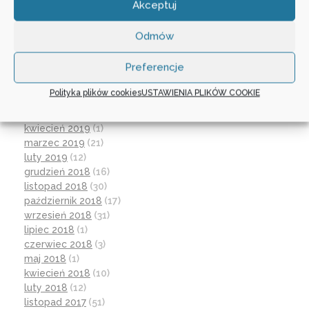
Akceptuj
luty 2020
(10)
styczeń 2020
(17)
Odmów
grudzień 2019
(18)
listopad 2019
(21)
Preferencje
październik 2019
(15)
wrzesień 2019
(12)
Polityka plików cookies
USTAWIENIA PLIKÓW COOKIE
czerwiec 2019
(30)
maj 2019
(1)
kwiecień 2019
(1)
marzec 2019
(21)
luty 2019
(12)
grudzień 2018
(16)
listopad 2018
(30)
październik 2018
(17)
wrzesień 2018
(31)
lipiec 2018
(1)
czerwiec 2018
(3)
maj 2018
(1)
kwiecień 2018
(10)
luty 2018
(12)
listopad 2017
(51)