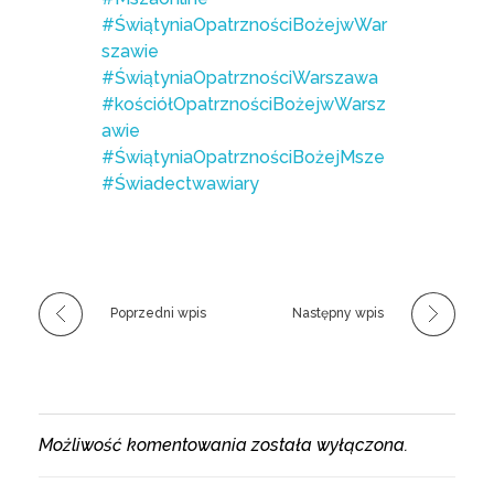
#ŚwiątyniaOpatrznościBożejwWar
szawie
#ŚwiątyniaOpatrznościWarszawa
#kościółOpatrznościBożejwWarsz
awie
#ŚwiątyniaOpatrznościBożejMsze
#Świadectwawiary
Poprzedni wpis
Następny wpis
Możliwość komentowania została wyłączona.