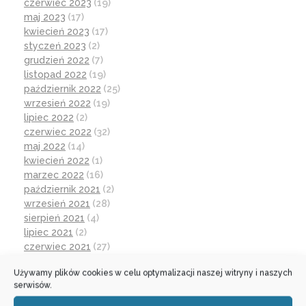
czerwiec 2023
(19)
maj 2023
(17)
kwiecień 2023
(17)
styczeń 2023
(2)
grudzień 2022
(7)
listopad 2022
(19)
październik 2022
(25)
wrzesień 2022
(19)
lipiec 2022
(2)
czerwiec 2022
(32)
maj 2022
(14)
kwiecień 2022
(1)
marzec 2022
(16)
październik 2021
(2)
wrzesień 2021
(28)
sierpień 2021
(4)
lipiec 2021
(2)
czerwiec 2021
(27)
wrzesień 2020
(23)
Używamy plików cookies w celu optymalizacji naszej witryny i naszych
czerwiec 2020
(19)
serwisów.
maj 2020
(1)
kwiecień 2020
(1)