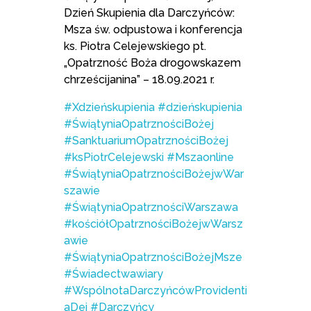
Dzień Skupienia dla Darczyńców:
Msza św. odpustowa i konferencja
ks. Piotra Celejewskiego pt.
„Opatrzność Boża drogowskazem
chrześcijanina” – 18.09.2021 r.
#Xdzieńskupienia
#dzieńskupienia
#ŚwiątyniaOpatrznościBożej
#SanktuariumOpatrznościBożej
#ksPiotrCelejewski #Mszaonline
#ŚwiątyniaOpatrznościBożejwWar
szawie
#ŚwiątyniaOpatrznościWarszawa
#kościółOpatrznościBożejwWarsz
awie
#ŚwiątyniaOpatrznościBożejMsze
#Świadectwawiary
#WspólnotaDarczyńcówProvidenti
aDei
#Darczyńcy