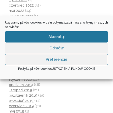
lipiec 2022
(2)
czerwiec 2022
(32)
maj 2022
(14)
kwiecień 2022
(1)
marzec 2022
(16)
Używamy plików cookies w celu optymalizacji naszej witryny i naszych
październik 2021
(2)
serwisów.
wrzesień 2021
(28)
Akceptuj
sierpień 2021
(4)
lipiec 2021
(2)
czerwiec 2021
(27)
Odmów
wrzesień 2020
(23)
czerwiec 2020
(19)
Preferencje
maj 2020
(1)
Polityka plików cookies
USTAWIENIA PLIKÓW COOKIE
kwiecień 2020
(1)
luty 2020
(10)
styczeń 2020
(17)
grudzień 2019
(18)
listopad 2019
(21)
październik 2019
(15)
wrzesień 2019
(12)
czerwiec 2019
(30)
maj 2019
(1)