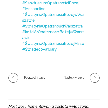
#SanktuariumOpatrznościBożej
#Mszaonline
#ŚwiątyniaOpatrznościBożejwWar
szawie
#ŚwiątyniaOpatrznościWarszawa
#kościółOpatrznościBożejwWarsz
awie
#ŚwiątyniaOpatrznościBożejMsze
#Świadectwawiary
Poprzedni wpis
Następny wpis
Możliwość komentowania została wyłączona.