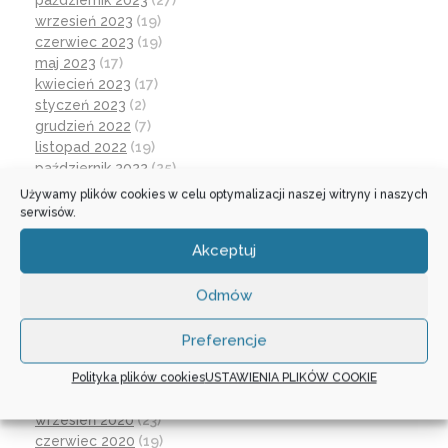
październik 2023
(27)
wrzesień 2023
(19)
czerwiec 2023
(19)
maj 2023
(17)
kwiecień 2023
(17)
styczeń 2023
(2)
grudzień 2022
(7)
listopad 2022
(19)
październik 2022
(25)
wrzesień 2022
(19)
Używamy plików cookies w celu optymalizacji naszej witryny i naszych
lipiec 2022
(2)
serwisów.
czerwiec 2022
(32)
Akceptuj
maj 2022
(14)
kwiecień 2022
(1)
marzec 2022
(16)
Odmów
październik 2021
(2)
wrzesień 2021
(28)
Preferencje
sierpień 2021
(4)
Polityka plików cookies
USTAWIENIA PLIKÓW COOKIE
lipiec 2021
(2)
czerwiec 2021
(27)
wrzesień 2020
(23)
czerwiec 2020
(19)