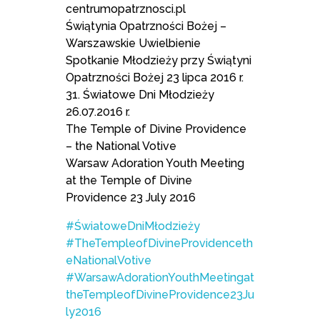
centrumopatrznosci.pl
Świątynia Opatrzności Bożej –
Warszawskie Uwielbienie
Spotkanie Młodzieży przy Świątyni
Opatrzności Bożej 23 lipca 2016 r.
31. Światowe Dni Młodzieży
26.07.2016 r.
The Temple of Divine Providence
– the National Votive
Warsaw Adoration Youth Meeting
at the Temple of Divine
Providence 23 July 2016
#ŚwiatoweDniMłodzieży
#TheTempleofDivineProvidenceth
eNationalVotive
#WarsawAdorationYouthMeetingat
theTempleofDivineProvidence23Ju
ly2016