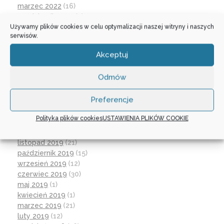
marzec 2022
(16)
październik 2021
(2)
Używamy plików cookies w celu optymalizacji naszej witryny i naszych
wrzesień 2021
(28)
serwisów.
sierpień 2021
(4)
lipiec 2021
(2)
Akceptuj
czerwiec 2021
(27)
wrzesień 2020
(23)
Odmów
czerwiec 2020
(19)
maj 2020
(1)
Preferencje
kwiecień 2020
(1)
luty 2020
(10)
Polityka plików cookies
USTAWIENIA PLIKÓW COOKIE
styczeń 2020
(17)
grudzień 2019
(18)
listopad 2019
(21)
październik 2019
(15)
wrzesień 2019
(12)
czerwiec 2019
(30)
maj 2019
(1)
kwiecień 2019
(1)
marzec 2019
(21)
luty 2019
(12)