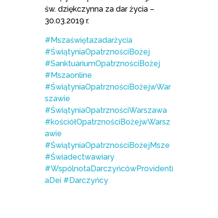
św. dziękczynna za dar życia –
30.03.2019 r.
#Mszaświętazadarżycia
#ŚwiątyniaOpatrznościBożej
#SanktuariumOpatrznościBożej
#Mszaonline
#ŚwiątyniaOpatrznościBożejwWar
szawie
#ŚwiątyniaOpatrznościWarszawa
#kościółOpatrznościBożejwWarsz
awie
#ŚwiątyniaOpatrznościBożejMsze
#Świadectwawiary
#WspólnotaDarczyńcówProvidenti
aDei
#Darczyńcy