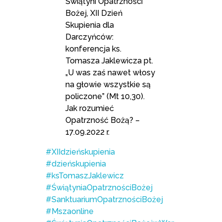
Świątyni Opatrzności
Bożej, XII Dzień
Skupienia dla
Darczyńców:
konferencja ks.
Tomasza Jaklewicza pt.
„U was zaś nawet włosy
na głowie wszystkie są
policzone” (Mt 10,30).
Jak rozumieć
Opatrzność Bożą? –
17.09.2022 r.
#XIIdzieńskupienia
#dzieńskupienia
#ksTomaszJaklewicz
#ŚwiątyniaOpatrznościBożej
#SanktuariumOpatrznościBożej
#Mszaonline