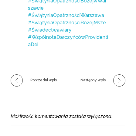
#ŚwiątyniaOpatrznościBożejwWar
szawie
#ŚwiątyniaOpatrznościWarszawa
#ŚwiątyniaOpatrznościBożejMsze
#Świadectwawiary
#WspólnotaDarczyńcówProvidenti
aDei
Poprzedni wpis
Następny wpis
Możliwość komentowania została wyłączona.