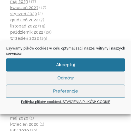
maj 2023
(17)
kwiecień 2023
(17)
styczeń 2023
(2)
grudzień 2022
(7)
listopad 2022
(19)
październik 2022
(25)
wrzesień 2022
(19)
lipiec 2022
(2)
Używamy plików cookies w celu optymalizacji naszej witryny i naszych
czerwiec 2022
(32)
serwisów.
maj 2022
(14)
kwiecień 2022
(1)
Akceptuj
marzec 2022
(16)
październik 2021
(2)
Odmów
wrzesień 2021
(28)
sierpień 2021
(4)
Preferencje
lipiec 2021
(2)
czerwiec 2021
(27)
Polityka plików cookies
USTAWIENIA PLIKÓW COOKIE
wrzesień 2020
(23)
czerwiec 2020
(19)
maj 2020
(1)
kwiecień 2020
(1)
luty 2020
(10)