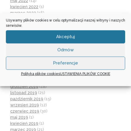
maj 2022
(14)
kwiecień 2022
(1)
marzec 2022
(16)
październik 2021
(2)
Używamy plików cookies w celu optymalizacji naszej witryny i naszych
wrzesień 2021
(28)
serwisów.
sierpień 2021
(4)
Akceptuj
lipiec 2021
(2)
czerwiec 2021
(27)
Odmów
wrzesień 2020
(23)
czerwiec 2020
(19)
maj 2020
(1)
Preferencje
kwiecień 2020
(1)
Polityka plików cookies
USTAWIENIA PLIKÓW COOKIE
luty 2020
(10)
styczeń 2020
(17)
grudzień 2019
(18)
listopad 2019
(21)
październik 2019
(15)
wrzesień 2019
(12)
czerwiec 2019
(30)
maj 2019
(1)
kwiecień 2019
(1)
marzec 2019
(21)