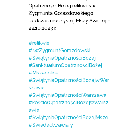
Opatrzności Bożej relikwii św.
Zygmunta Gorazdowskiego
podczas uroczystej Mszy Świętej –
22.10.2023 r.
#relikwie
#śwZygmuntGorazdowski
#ŚwiątyniaOpatrznościBożej
#SanktuariumOpatrznościBożej
#Mszaonline
#ŚwiątyniaOpatrznościBożejwWar
szawie
#ŚwiątyniaOpatrznościWarszawa
#kościółOpatrznościBożejwWarsz
awie
#ŚwiątyniaOpatrznościBożejMsze
#Świadectwawiary