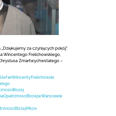
a „Dziękujemy za czyniących pokój”.
ana Wincentego Frelichowskiego,
y Chrystusa Zmartwychwstałego –
StefanWincentyFrelichowski
ałego
rznościBożej
iaOpatrznościBożejwWarszawie
trznościBożejMsze