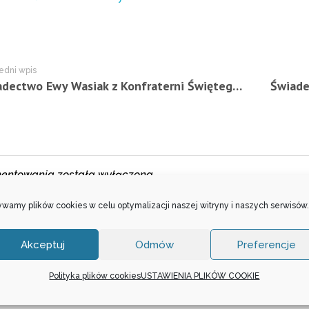
edni wpis
Świadectwo Ewy Wasiak z Konfraterni Świętego Jakuba Apostoła Starszego w Warszawie – 4.06.2023 r.
entowania została wyłączona.
wamy plików cookies w celu optymalizacji naszej witryny i naszych serwisów.
Akceptuj
Odmów
Preferencje
Polityka plików cookies
USTAWIENIA PLIKÓW COOKIE