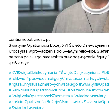
centrumopatrznosci.pl
Świątynia Opatrzności Bożej, XVI Święto Dziękczynieni
Uroczyste wprowadzenie do Świątyni relikwii bł. Stef
patrona polskiego harcerstwa oraz poświęcenie figur
4.06.2023 r.
#XVIŚwiętoDziękczynienia
#ŚwiętoDziękczynienia
#bł
#relikwie
#poświęceniefiguryChrystusaZmartwychwst
#figuraChrystusaZmartwychwstałego
#ŚwiątyniaOpat
#SanktuariumOpatrznościBożej
#Mszaonline
#Świątyn
#ŚwiątyniaOpatrznościWarszawa
#Świadectwawiary
#kościółOpatrznościBożejwWarszawie
#ŚwiątyniaOpa
#Świadectwawiary