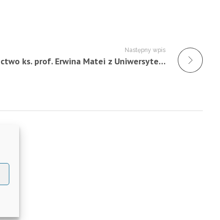
Następny wpis
Świadectwo ks. prof. Erwina Matei z Uniwersytetu Opolskiego – 4.06.2023 r.