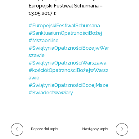
Europejski Festiwal Schumana –
13.05.2017 r.
#EuropejskiFestiwalSchumana
#SanktuariumOpatrznościBożej
#Mszaonline
#ŚwiątyniaOpatrznościBożejwWar
szawie
#ŚwiątyniaOpatrznościWarszawa
#kościółOpatrznościBożejwWarsz
awie
#ŚwiątyniaOpatrznościBożejMsze
#Świadectwawiary
Poprzedni wpis
Następny wpis