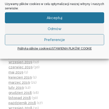
sierpień 2021
(4)
Używamy plików cookies w celu optymalizacji naszej witryny i naszych
lipiec 2021
(2)
serwisów.
czerwiec 2021
(27)
wrzesień 2020
(23)
Akceptuj
czerwiec 2020
(19)
maj 2020
(1)
Odmów
kwiecień 2020
(1)
luty 2020
(10)
Preferencje
styczeń 2020
(17)
grudzień 2019
(18)
Polityka plików cookies
USTAWIENIA PLIKÓW COOKIE
listopad 2019
(21)
październik 2019
(15)
wrzesień 2019
(12)
czerwiec 2019
(30)
maj 2019
(1)
kwiecień 2019
(1)
marzec 2019
(21)
luty 2019
(12)
grudzień 2018
(16)
listopad 2018
(30)
październik 2018
(17)
wrzesień 2018
(31)