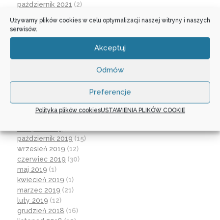
październik 2021
(2)
wrzesień 2021
(28)
Używamy plików cookies w celu optymalizacji naszej witryny i naszych
sierpień 2021
(4)
serwisów.
lipiec 2021
(2)
czerwiec 2021
(27)
Akceptuj
wrzesień 2020
(23)
czerwiec 2020
(19)
Odmów
maj 2020
(1)
kwiecień 2020
(1)
Preferencje
luty 2020
(10)
styczeń 2020
(17)
Polityka plików cookies
USTAWIENIA PLIKÓW COOKIE
grudzień 2019
(18)
listopad 2019
(21)
październik 2019
(15)
wrzesień 2019
(12)
czerwiec 2019
(30)
maj 2019
(1)
kwiecień 2019
(1)
marzec 2019
(21)
luty 2019
(12)
grudzień 2018
(16)