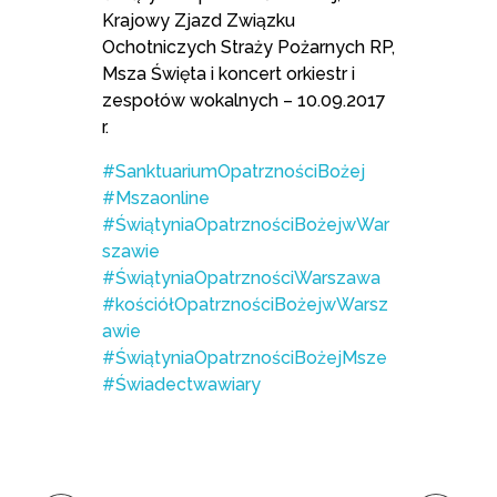
Krajowy Zjazd Związku
Ochotniczych Straży Pożarnych RP,
Msza Święta i koncert orkiestr i
zespołów wokalnych – 10.09.2017
r.
#SanktuariumOpatrznościBożej
#Mszaonline
#ŚwiątyniaOpatrznościBożejwWar
szawie
#ŚwiątyniaOpatrznościWarszawa
#kościółOpatrznościBożejwWarsz
awie
#ŚwiątyniaOpatrznościBożejMsze
#Świadectwawiary