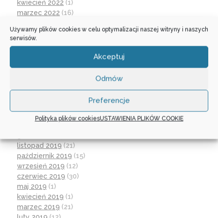
kwiecień 2022
(1)
marzec 2022
(16)
październik 2021
(2)
Używamy plików cookies w celu optymalizacji naszej witryny i naszych
wrzesień 2021
(28)
serwisów.
sierpień 2021
(4)
lipiec 2021
(2)
Akceptuj
czerwiec 2021
(27)
wrzesień 2020
(23)
Odmów
czerwiec 2020
(19)
maj 2020
(1)
Preferencje
kwiecień 2020
(1)
luty 2020
(10)
Polityka plików cookies
USTAWIENIA PLIKÓW COOKIE
styczeń 2020
(17)
grudzień 2019
(18)
listopad 2019
(21)
październik 2019
(15)
wrzesień 2019
(12)
czerwiec 2019
(30)
maj 2019
(1)
kwiecień 2019
(1)
marzec 2019
(21)
luty 2019
(12)