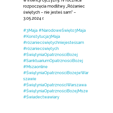
w intencji Ojczyzny, IV rocznica
rozpoczęcia modlitwy „Różaniec
świętych – nie jesteś sam” –
3.05.2024 r.
#3Maja
#NarodoweŚwięto3Maja
#Konstytucja3Maja
#różaniecświętychniejesteśsam
#różaniecświętych
#ŚwiątyniaOpatrznościBożej
#SanktuariumOpatrznościBożej
#Mszaonline
#ŚwiątyniaOpatrznościBożejwWar
szawie
#ŚwiątyniaOpatrznościWarszawa
#ŚwiątyniaOpatrznościBożejMsze
#Świadectwawiary