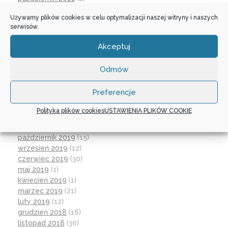
wrzesień 2021
(28)
Używamy plików cookies w celu optymalizacji naszej witryny i naszych
sierpień 2021
(4)
serwisów.
lipiec 2021
(2)
czerwiec 2021
(27)
Akceptuj
wrzesień 2020
(23)
czerwiec 2020
(19)
Odmów
maj 2020
(1)
kwiecień 2020
(1)
Preferencje
luty 2020
(10)
styczeń 2020
(17)
Polityka plików cookies
USTAWIENIA PLIKÓW COOKIE
grudzień 2019
(18)
listopad 2019
(21)
październik 2019
(15)
wrzesień 2019
(12)
czerwiec 2019
(30)
maj 2019
(1)
kwiecień 2019
(1)
marzec 2019
(21)
luty 2019
(12)
grudzień 2018
(16)
listopad 2018
(30)