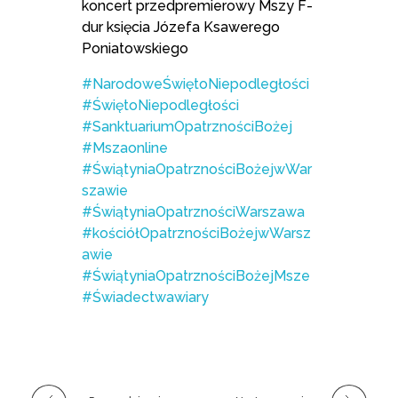
koncert przedpremierowy Mszy F-
dur księcia Józefa Ksawerego
Poniatowskiego
#NarodoweŚwiętoNiepodległości
#ŚwiętoNiepodległości
#SanktuariumOpatrznościBożej
#Mszaonline
#ŚwiątyniaOpatrznościBożejwWar
szawie
#ŚwiątyniaOpatrznościWarszawa
#kościółOpatrznościBożejwWarsz
awie
#ŚwiątyniaOpatrznościBożejMsze
#Świadectwawiary