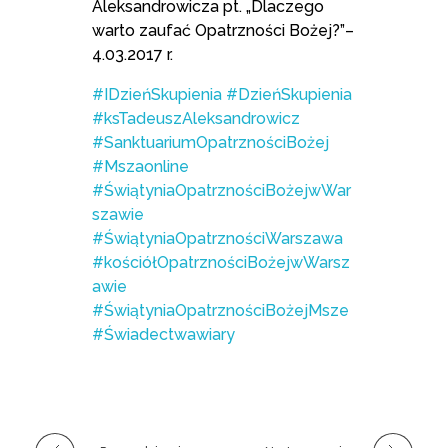
Aleksandrowicza pt. „Dlaczego
warto zaufać Opatrzności Bożej?”–
4.03.2017 r.
#IDzieńSkupienia
#DzieńSkupienia
#ksTadeuszAleksandrowicz
#SanktuariumOpatrznościBożej
#Mszaonline
#ŚwiątyniaOpatrznościBożejwWar
szawie
#ŚwiątyniaOpatrznościWarszawa
#kościółOpatrznościBożejwWarsz
awie
#ŚwiątyniaOpatrznościBożejMsze
#Świadectwawiary