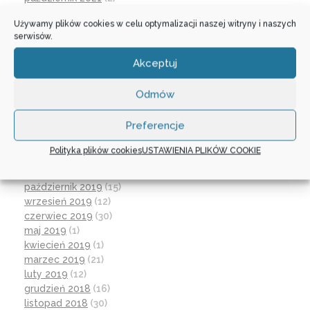
wrzesień 2021
(28)
Używamy plików cookies w celu optymalizacji naszej witryny i naszych
sierpień 2021
(4)
serwisów.
lipiec 2021
(2)
czerwiec 2021
(27)
Akceptuj
wrzesień 2020
(23)
czerwiec 2020
(19)
Odmów
maj 2020
(1)
kwiecień 2020
(1)
Preferencje
luty 2020
(10)
styczeń 2020
(17)
Polityka plików cookies
USTAWIENIA PLIKÓW COOKIE
grudzień 2019
(18)
listopad 2019
(21)
październik 2019
(15)
wrzesień 2019
(12)
czerwiec 2019
(30)
maj 2019
(1)
kwiecień 2019
(1)
marzec 2019
(21)
luty 2019
(12)
grudzień 2018
(16)
listopad 2018
(30)