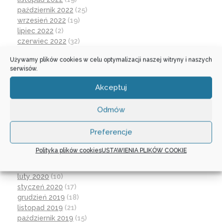
październik 2022
(25)
wrzesień 2022
(19)
lipiec 2022
(2)
czerwiec 2022
(32)
maj 2022
(14)
Używamy plików cookies w celu optymalizacji naszej witryny i naszych
kwiecień 2022
(1)
serwisów.
marzec 2022
(16)
październik 2021
(2)
Akceptuj
wrzesień 2021
(28)
sierpień 2021
(4)
Odmów
lipiec 2021
(2)
czerwiec 2021
(27)
Preferencje
wrzesień 2020
(23)
czerwiec 2020
(19)
Polityka plików cookies
USTAWIENIA PLIKÓW COOKIE
maj 2020
(1)
kwiecień 2020
(1)
luty 2020
(10)
styczeń 2020
(17)
grudzień 2019
(18)
listopad 2019
(21)
październik 2019
(15)