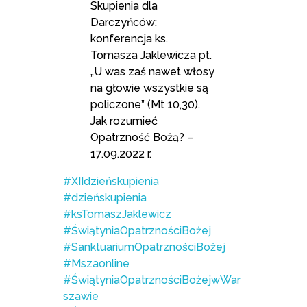
Skupienia dla
Darczyńców:
konferencja ks.
Tomasza Jaklewicza pt.
„U was zaś nawet włosy
na głowie wszystkie są
policzone” (Mt 10,30).
Jak rozumieć
Opatrzność Bożą? –
17.09.2022 r.
#XIIdzieńskupienia
#dzieńskupienia
#ksTomaszJaklewicz
#ŚwiątyniaOpatrznościBożej
#SanktuariumOpatrznościBożej
#Mszaonline
#ŚwiątyniaOpatrznościBożejwWar
szawie