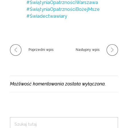
#ŚwiątyniaOpatrznościWarszawa
#ŚwiątyniaOpatrznościBożejMsze
#Świadectwawiary
Poprzedni wpis
Następny wpis
Możliwość komentowania została wyłączona.