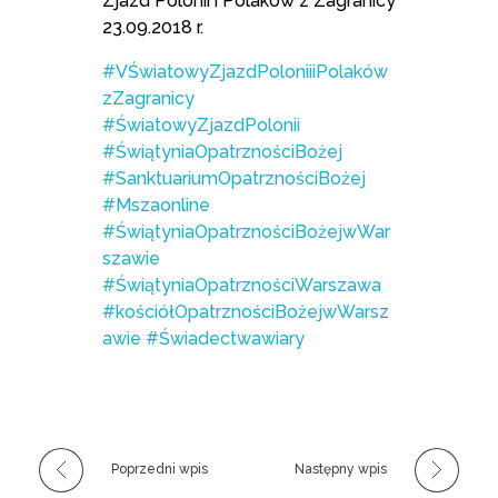
Zjazd Polonii i Polaków z Zagranicy
23.09.2018 r.
#VŚwiatowyZjazdPoloniiiPolaków
zZagranicy
#ŚwiatowyZjazdPolonii
#ŚwiątyniaOpatrznościBożej
#SanktuariumOpatrznościBożej
#Mszaonline
#ŚwiątyniaOpatrznościBożejwWar
szawie
#ŚwiątyniaOpatrznościWarszawa
#kościółOpatrznościBożejwWarsz
awie
#Świadectwawiary
Poprzedni wpis
Następny wpis