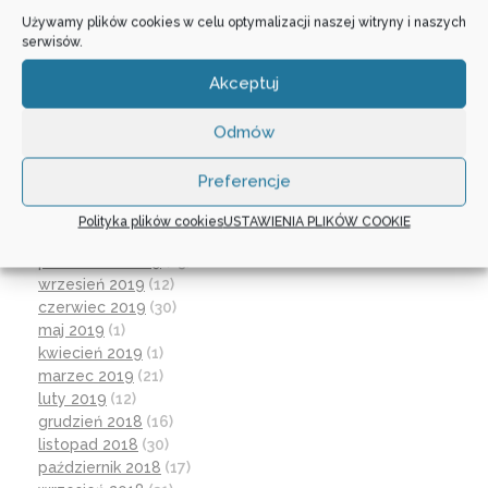
sierpień 2021
(4)
Używamy plików cookies w celu optymalizacji naszej witryny i naszych
lipiec 2021
(2)
serwisów.
czerwiec 2021
(27)
wrzesień 2020
(23)
Akceptuj
czerwiec 2020
(19)
maj 2020
(1)
Odmów
kwiecień 2020
(1)
luty 2020
(10)
Preferencje
styczeń 2020
(17)
grudzień 2019
(18)
Polityka plików cookies
USTAWIENIA PLIKÓW COOKIE
listopad 2019
(21)
październik 2019
(15)
wrzesień 2019
(12)
czerwiec 2019
(30)
maj 2019
(1)
kwiecień 2019
(1)
marzec 2019
(21)
luty 2019
(12)
grudzień 2018
(16)
listopad 2018
(30)
październik 2018
(17)