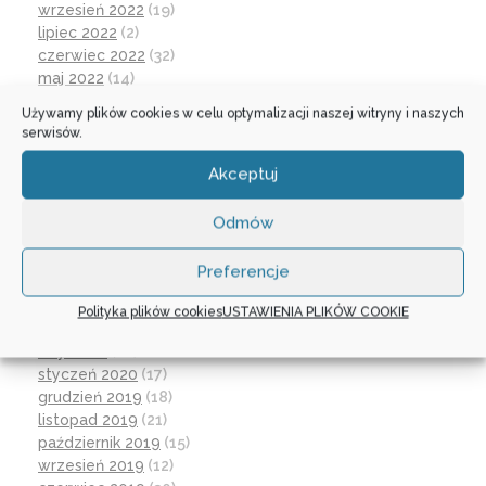
wrzesień 2022
(19)
lipiec 2022
(2)
czerwiec 2022
(32)
maj 2022
(14)
kwiecień 2022
(1)
Używamy plików cookies w celu optymalizacji naszej witryny i naszych
marzec 2022
(16)
serwisów.
październik 2021
(2)
wrzesień 2021
(28)
Akceptuj
sierpień 2021
(4)
lipiec 2021
(2)
Odmów
czerwiec 2021
(27)
wrzesień 2020
(23)
Preferencje
czerwiec 2020
(19)
maj 2020
(1)
Polityka plików cookies
USTAWIENIA PLIKÓW COOKIE
kwiecień 2020
(1)
luty 2020
(10)
styczeń 2020
(17)
grudzień 2019
(18)
listopad 2019
(21)
październik 2019
(15)
wrzesień 2019
(12)