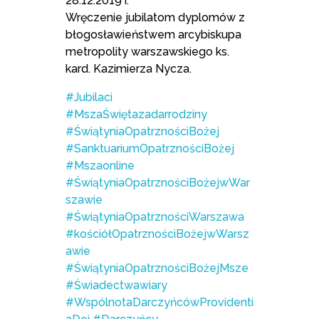
28.12.2019 r.
Wręczenie jubilatom dyplomów z
błogosławieństwem arcybiskupa
metropolity warszawskiego ks.
kard. Kazimierza Nycza.
#Jubilaci
#MszaŚwiętazadarrodziny
#ŚwiątyniaOpatrznościBożej
#SanktuariumOpatrznościBożej
#Mszaonline
#ŚwiątyniaOpatrznościBożejwWar
szawie
#ŚwiątyniaOpatrznościWarszawa
#kościółOpatrznościBożejwWarsz
awie
#ŚwiątyniaOpatrznościBożejMsze
#Świadectwawiary
#WspólnotaDarczyńcówProvidenti