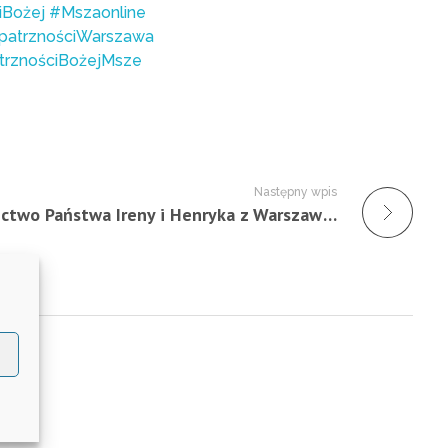
iBożej
#Mszaonline
patrznościWarszawa
trznościBożejMsze
Następny wpis
Świadectwo Państwa Ireny i Henryka z Warszawy (Darczyńcy) – 28.12.2019 r.