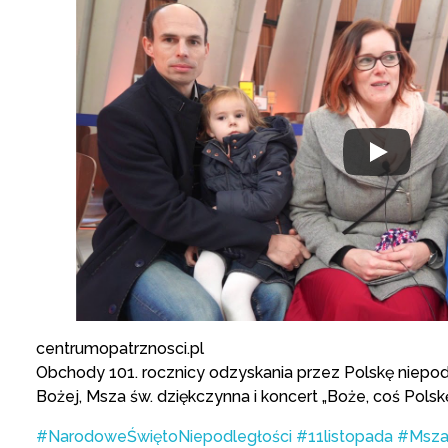
centrumopatrznosci.pl
Obchody 101. rocznicy odzyskania przez Polskę niepod
Bożej, Msza św. dziękczynna i koncert „Boże, coś Polskę”
#NarodoweŚwiętoNiepodległości
#11listopada
#MszaŚ