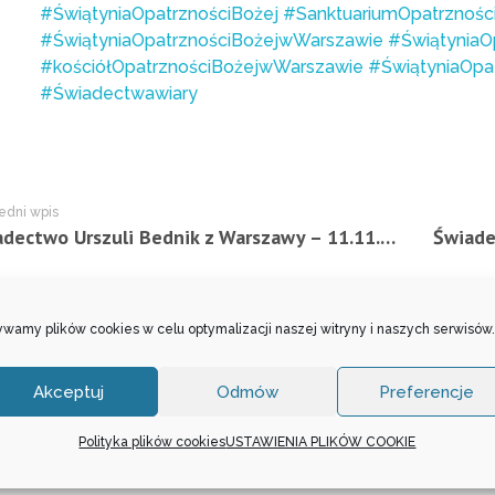
#ŚwiątyniaOpatrznościBożej
#SanktuariumOpatrznośc
#ŚwiątyniaOpatrznościBożejwWarszawie
#ŚwiątyniaO
#kościółOpatrznościBożejwWarszawie
#ŚwiątyniaOpa
#Świadectwawiary
edni wpis
Świadectwo Urszuli Bednik z Warszawy – 11.11.2019 r.
wamy plików cookies w celu optymalizacji naszej witryny i naszych serwisów.
entowania została wyłączona.
Akceptuj
Odmów
Preferencje
Polityka plików cookies
USTAWIENIA PLIKÓW COOKIE