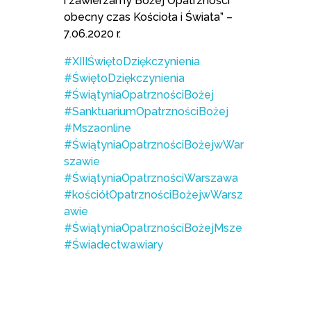
i zawierzamy Bożej Opatrzności
obecny czas Kościoła i Świata” –
7.06.2020 r.
#XIIIŚwiętoDziękczynienia
#ŚwiętoDziękczynienia
#ŚwiątyniaOpatrznościBożej
#SanktuariumOpatrznościBożej
#Mszaonline
#ŚwiątyniaOpatrznościBożejwWar
szawie
#ŚwiątyniaOpatrznościWarszawa
#kościółOpatrznościBożejwWarsz
awie
#ŚwiątyniaOpatrznościBożejMsze
#Świadectwawiary