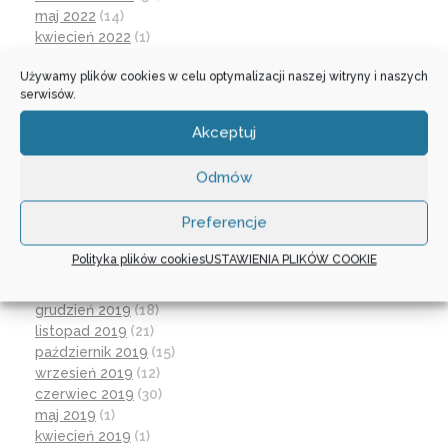
maj 2022
(14)
kwiecień 2022
(1)
marzec 2022
(16)
Używamy plików cookies w celu optymalizacji naszej witryny i naszych
październik 2021
(2)
serwisów.
wrzesień 2021
(28)
sierpień 2021
(4)
Akceptuj
lipiec 2021
(2)
czerwiec 2021
(27)
Odmów
wrzesień 2020
(23)
czerwiec 2020
(19)
Preferencje
maj 2020
(1)
kwiecień 2020
(1)
Polityka plików cookies
USTAWIENIA PLIKÓW COOKIE
luty 2020
(10)
styczeń 2020
(17)
grudzień 2019
(18)
listopad 2019
(21)
październik 2019
(15)
wrzesień 2019
(12)
czerwiec 2019
(30)
maj 2019
(1)
kwiecień 2019
(1)