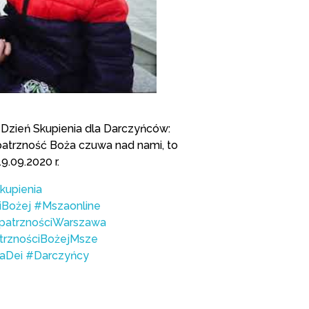
 Dzień Skupienia dla Darczyńców:
Opatrzność Boża czuwa nad nami, to
.09.2020 r.
kupienia
iBożej
#Mszaonline
patrznościWarszawa
trznościBożejMsze
aDei
#Darczyńcy