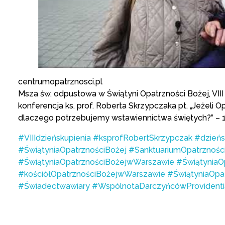
centrumopatrznosci.pl
Msza św. odpustowa w Świątyni Opatrzności Bożej, VIII
konferencja ks. prof. Roberta Skrzypczaka pt. „Jeżeli 
dlaczego potrzebujemy wstawiennictwa świętych?” – 19
#VIIIdzieńskupienia
#ksprofRobertSkrzypczak #dzieńs
#ŚwiątyniaOpatrznościBożej
#SanktuariumOpatrznośc
#ŚwiątyniaOpatrznościBożejwWarszawie
#ŚwiątyniaO
#kościółOpatrznościBożejwWarszawie
#ŚwiątyniaOpa
#Świadectwawiary
#WspólnotaDarczyńcówProvidenti