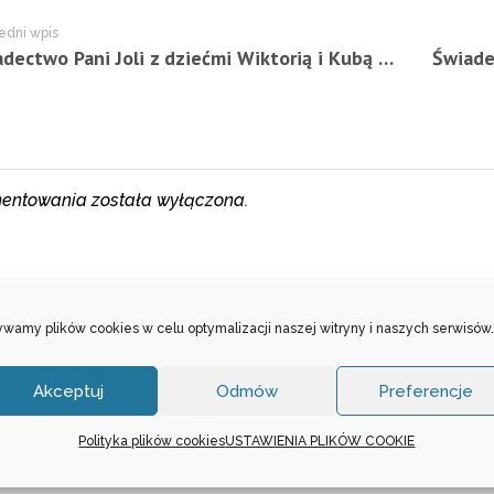
edni wpis
Świadectwo Pani Joli z dziećmi Wiktorią i Kubą z Warszawy – 19.09.2020 r.
entowania została wyłączona.
wamy plików cookies w celu optymalizacji naszej witryny i naszych serwisów.
Akceptuj
Odmów
Preferencje
Polityka plików cookies
USTAWIENIA PLIKÓW COOKIE