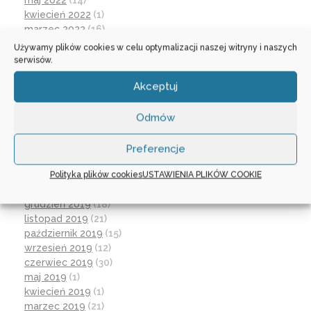
maj 2022
(14)
kwiecień 2022
(1)
marzec 2022
(16)
październik 2021
(2)
Używamy plików cookies w celu optymalizacji naszej witryny i naszych
wrzesień 2021
(28)
serwisów.
sierpień 2021
(4)
Akceptuj
lipiec 2021
(2)
czerwiec 2021
(27)
wrzesień 2020
(23)
Odmów
czerwiec 2020
(19)
maj 2020
(1)
Preferencje
kwiecień 2020
(1)
Polityka plików cookies
USTAWIENIA PLIKÓW COOKIE
luty 2020
(10)
styczeń 2020
(17)
grudzień 2019
(18)
listopad 2019
(21)
październik 2019
(15)
wrzesień 2019
(12)
czerwiec 2019
(30)
maj 2019
(1)
kwiecień 2019
(1)
marzec 2019
(21)