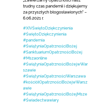
„Zawierzamy Opatrzności nasz
trudny czas pandemii i dziękujemy
za przyszłych błogosławionych” –
6.06.2021 r.
#XIVŚwiętoDziękczynienia
#ŚwiętoDziękczynienia
#pandemia
#ŚwiątyniaOpatrznościBożej
#SanktuariumOpatrznościBożej
#Mszaonline
#ŚwiątyniaOpatrznościBożejwWar
szawie
#ŚwiątyniaOpatrznościWarszawa
#kościółOpatrznościBożejwWarsz
awie
#ŚwiątyniaOpatrznościBożejMsze
#Świadectwawiary