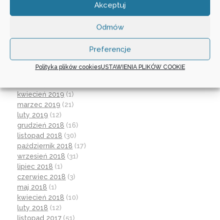
kwiecień 2020
(1)
Akceptuj
luty 2020
(10)
styczeń 2020
(17)
Odmów
grudzień 2019
(18)
listopad 2019
(21)
Preferencje
październik 2019
(15)
wrzesień 2019
(12)
Polityka plików cookies
USTAWIENIA PLIKÓW COOKIE
czerwiec 2019
(30)
maj 2019
(1)
kwiecień 2019
(1)
marzec 2019
(21)
luty 2019
(12)
grudzień 2018
(16)
listopad 2018
(30)
październik 2018
(17)
wrzesień 2018
(31)
lipiec 2018
(1)
czerwiec 2018
(3)
maj 2018
(1)
kwiecień 2018
(10)
luty 2018
(12)
listopad 2017
(51)