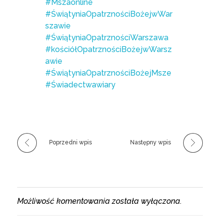
#Mszaonline
#ŚwiątyniaOpatrznościBożejwWar
szawie
#ŚwiątyniaOpatrznościWarszawa
#kościółOpatrznościBożejwWarsz
awie
#ŚwiątyniaOpatrznościBożejMsze
#Świadectwawiary
Poprzedni wpis
Następny wpis
Możliwość komentowania została wyłączona.