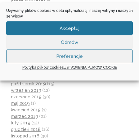
wrzesień 2021
(28)
Używamy plików cookies w celu optymalizacji naszej witryny i naszych
sierpień 2021
(4)
serwisów.
lipiec 2021
(2)
czerwiec 2021
(27)
Akceptuj
wrzesień 2020
(23)
czerwiec 2020
(19)
Odmów
maj 2020
(1)
kwiecień 2020
(1)
Preferencje
luty 2020
(10)
styczeń 2020
(17)
Polityka plików cookies
USTAWIENIA PLIKÓW COOKIE
grudzień 2019
(18)
listopad 2019
(21)
październik 2019
(15)
wrzesień 2019
(12)
czerwiec 2019
(30)
maj 2019
(1)
kwiecień 2019
(1)
marzec 2019
(21)
luty 2019
(12)
grudzień 2018
(16)
listopad 2018
(30)