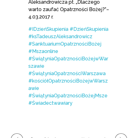
Aleksandrowicza pt. „Dlaczego
warto zaufać Opatrzności Bożej?”–
4.03.2017 r.
#IDzieńSkupienia
#DzieńSkupienia
#ksTadeuszAleksandrowicz
#SanktuariumOpatrznościBożej
#Mszaonline
#ŚwiątyniaOpatrznościBożejwWar
szawie
#ŚwiątyniaOpatrznościWarszawa
#kościółOpatrznościBożejwWarsz
awie
#ŚwiątyniaOpatrznościBożejMsze
#Świadectwawiary