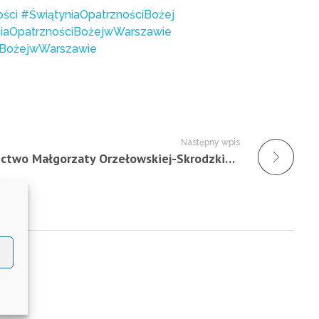
ści
#ŚwiątyniaOpatrznościBożej
iaOpatrznościBożejwWarszawie
iBożejwWarszawie
Następny wpis
Świadectwo Małgorzaty Orzełowskiej-Skrodzkiej i Grzegorza Skrodzkiego z Warszawy – 11.11.2023 r.