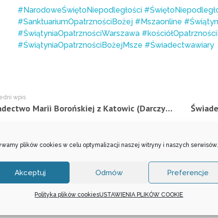
#NarodoweŚwiętoNiepodległości
#ŚwiętoNiepodległo
#SanktuariumOpatrznościBożej
#Mszaonline
#Świątyn
#ŚwiątyniaOpatrznościWarszawa
#kościółOpatrznośc
#ŚwiątyniaOpatrznościBożejMsze
#Świadectwawiary
edni wpis
Świadectwo Marii Borońskiej z Katowic (Darczyńca) – 11.11.2023 r.
wamy plików cookies w celu optymalizacji naszej witryny i naszych serwisów.
entowania została wyłączona.
Akceptuj
Odmów
Preferencje
Polityka plików cookies
USTAWIENIA PLIKÓW COOKIE