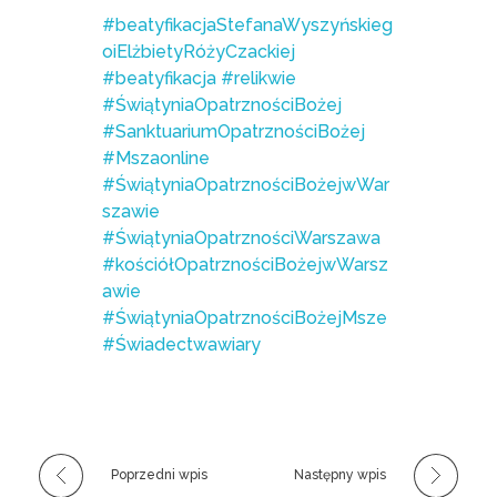
#beatyfikacjaStefanaWyszyńskieg
oiElżbietyRóżyCzackiej
#beatyfikacja
#relikwie
#ŚwiątyniaOpatrznościBożej
#SanktuariumOpatrznościBożej
#Mszaonline
#ŚwiątyniaOpatrznościBożejwWar
szawie
#ŚwiątyniaOpatrznościWarszawa
#kościółOpatrznościBożejwWarsz
awie
#ŚwiątyniaOpatrznościBożejMsze
#Świadectwawiary
Poprzedni wpis
Następny wpis