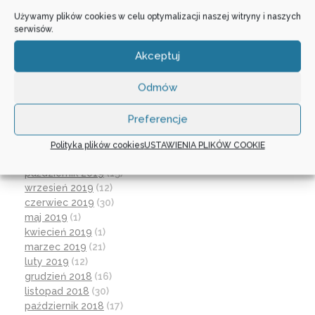
sierpień 2021
(4)
Używamy plików cookies w celu optymalizacji naszej witryny i naszych
lipiec 2021
(2)
serwisów.
czerwiec 2021
(27)
wrzesień 2020
(23)
Akceptuj
czerwiec 2020
(19)
maj 2020
(1)
Odmów
kwiecień 2020
(1)
luty 2020
(10)
Preferencje
styczeń 2020
(17)
grudzień 2019
(18)
Polityka plików cookies
USTAWIENIA PLIKÓW COOKIE
listopad 2019
(21)
październik 2019
(15)
wrzesień 2019
(12)
czerwiec 2019
(30)
maj 2019
(1)
kwiecień 2019
(1)
marzec 2019
(21)
luty 2019
(12)
grudzień 2018
(16)
listopad 2018
(30)
październik 2018
(17)