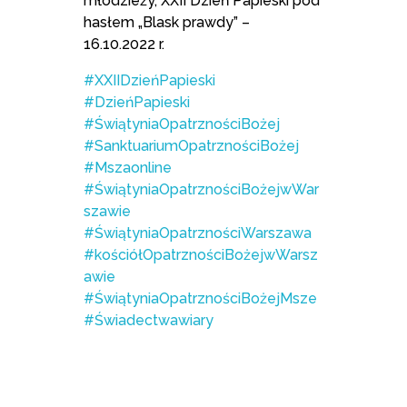
młodzieży, XXII Dzień Papieski pod
hasłem „Blask prawdy” –
16.10.2022 r.
#XXIIDzieńPapieski
#DzieńPapieski
#ŚwiątyniaOpatrznościBożej
#SanktuariumOpatrznościBożej
#Mszaonline
#ŚwiątyniaOpatrznościBożejwWar
szawie
#ŚwiątyniaOpatrznościWarszawa
#kościółOpatrznościBożejwWarsz
awie
#ŚwiątyniaOpatrznościBożejMsze
#Świadectwawiary