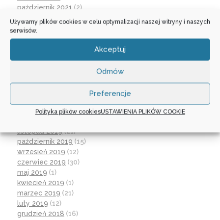
październik 2021
(2)
wrzesień 2021
(28)
Używamy plików cookies w celu optymalizacji naszej witryny i naszych
sierpień 2021
(4)
serwisów.
lipiec 2021
(2)
czerwiec 2021
(27)
Akceptuj
wrzesień 2020
(23)
czerwiec 2020
(19)
Odmów
maj 2020
(1)
kwiecień 2020
(1)
Preferencje
luty 2020
(10)
styczeń 2020
(17)
Polityka plików cookies
USTAWIENIA PLIKÓW COOKIE
grudzień 2019
(18)
listopad 2019
(21)
październik 2019
(15)
wrzesień 2019
(12)
czerwiec 2019
(30)
maj 2019
(1)
kwiecień 2019
(1)
marzec 2019
(21)
luty 2019
(12)
grudzień 2018
(16)