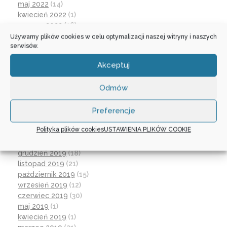
maj 2022
(14)
kwiecień 2022
(1)
marzec 2022
(16)
październik 2021
(2)
Używamy plików cookies w celu optymalizacji naszej witryny i naszych
serwisów.
wrzesień 2021
(28)
sierpień 2021
(4)
Akceptuj
lipiec 2021
(2)
czerwiec 2021
(27)
Odmów
wrzesień 2020
(23)
czerwiec 2020
(19)
Preferencje
maj 2020
(1)
kwiecień 2020
(1)
Polityka plików cookies
USTAWIENIA PLIKÓW COOKIE
luty 2020
(10)
styczeń 2020
(17)
grudzień 2019
(18)
listopad 2019
(21)
październik 2019
(15)
wrzesień 2019
(12)
czerwiec 2019
(30)
maj 2019
(1)
kwiecień 2019
(1)