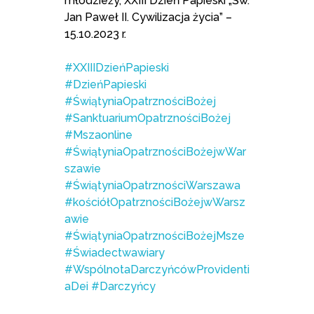
młodzieży, XXIII Dzień Papieski „Św.
Jan Paweł II. Cywilizacja życia” –
15.10.2023 r.
#XXIIIDzieńPapieski
#DzieńPapieski
#ŚwiątyniaOpatrznościBożej
#SanktuariumOpatrznościBożej
#Mszaonline
#ŚwiątyniaOpatrznościBożejwWar
szawie
#ŚwiątyniaOpatrznościWarszawa
#kościółOpatrznościBożejwWarsz
awie
#ŚwiątyniaOpatrznościBożejMsze
#Świadectwawiary
#WspólnotaDarczyńcówProvidenti
aDei
#Darczyńcy