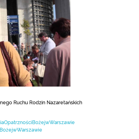
yjnego Ruchu Rodzin Nazaretańskich
iaOpatrznościBożejwWarszawie
iBożejwWarszawie