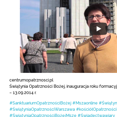
centrumopatrznosci.pl
Świątynia Opatrzności Bożej, inauguracja roku formac
– 13.09.2014 r.
#SanktuariumOpatrznościBożej
#Mszaonline
#Świątyn
#ŚwiątyniaOpatrznościWarszawa
#kościółOpatrznośc
#ŚwiątyniaOpatrznościBożejMsze
#Świadectwawiary