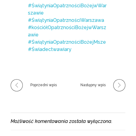
#ŚwiątyniaOpatrznościBożejwWar
szawie
#ŚwiątyniaOpatrznościWarszawa
#kościółOpatrznościBożejwWarsz
awie
#ŚwiątyniaOpatrznościBożejMsze
#Świadectwawiary
Poprzedni wpis
Następny wpis
Możliwość komentowania została wyłączona.