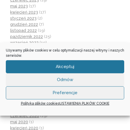
czerwiec 2023
(19)
maj 2023
(17)
kwiecień 2023
(17)
styczeń 2023
(2)
grudzień 2022
(7)
listopad 2022
(19)
październik 2022
(25)
wrzesień 2022
(19)
lipiec 2022
(2)
Używamy plików cookies w celu optymalizacji naszej witryny i naszych
czerwiec 2022
(32)
serwisów.
maj 2022
(14)
Akceptuj
kwiecień 2022
(1)
marzec 2022
(16)
październik 2021
(2)
Odmów
wrzesień 2021
(28)
sierpień 2021
(4)
Preferencje
lipiec 2021
(2)
Polityka plików cookies
USTAWIENIA PLIKÓW COOKIE
czerwiec 2021
(27)
wrzesień 2020
(23)
czerwiec 2020
(19)
maj 2020
(1)
kwiecień 2020
(1)