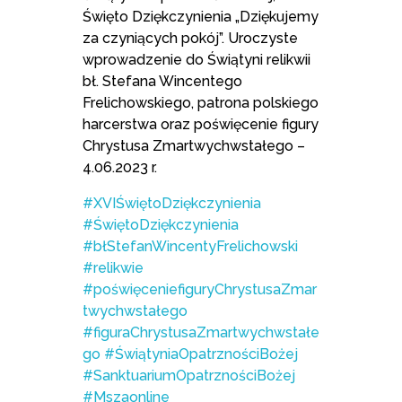
Święto Dziękczynienia „Dziękujemy
za czyniących pokój”. Uroczyste
wprowadzenie do Świątyni relikwii
bł. Stefana Wincentego
Frelichowskiego, patrona polskiego
harcerstwa oraz poświęcenie figury
Chrystusa Zmartwychwstałego –
4.06.2023 r.
#XVIŚwiętoDziękczynienia
#ŚwiętoDziękczynienia
#błStefanWincentyFrelichowski
#relikwie
#poświęceniefiguryChrystusaZmar
twychwstałego
#figuraChrystusaZmartwychwstałe
go
#ŚwiątyniaOpatrznościBożej
#SanktuariumOpatrznościBożej
#Mszaonline