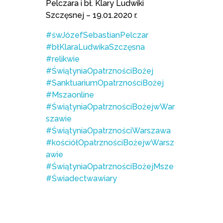
Pelczara i bł. Klary Ludwiki
Szczęsnej – 19.01.2020 r.
#śwJózefSebastianPelczar
#błKlaraLudwikaSzczęsna
#relikwie
#ŚwiątyniaOpatrznościBożej
#SanktuariumOpatrznościBożej
#Mszaonline
#ŚwiątyniaOpatrznościBożejwWar
szawie
#ŚwiątyniaOpatrznościWarszawa
#kościółOpatrznościBożejwWarsz
awie
#ŚwiątyniaOpatrznościBożejMsze
#Świadectwawiary