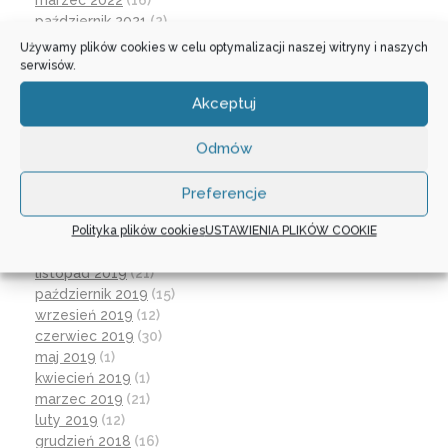
marzec 2022
(16)
październik 2021
(2)
wrzesień 2021
(28)
Używamy plików cookies w celu optymalizacji naszej witryny i naszych
sierpień 2021
(4)
serwisów.
lipiec 2021
(2)
Akceptuj
czerwiec 2021
(27)
wrzesień 2020
(23)
czerwiec 2020
(19)
Odmów
maj 2020
(1)
kwiecień 2020
(1)
Preferencje
luty 2020
(10)
Polityka plików cookies
USTAWIENIA PLIKÓW COOKIE
styczeń 2020
(17)
grudzień 2019
(18)
listopad 2019
(21)
październik 2019
(15)
wrzesień 2019
(12)
czerwiec 2019
(30)
maj 2019
(1)
kwiecień 2019
(1)
marzec 2019
(21)
luty 2019
(12)
grudzień 2018
(16)