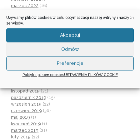
marzec 2022
(16)
październik 2021
(2)
Używamy plików cookies w celu optymalizacji naszej witryny i naszych
wrzesień 2021
(28)
serwisów.
sierpień 2021
(4)
lipiec 2021
(2)
Akceptuj
czerwiec 2021
(27)
wrzesień 2020
(23)
Odmów
czerwiec 2020
(19)
maj 2020
(1)
Preferencje
kwiecień 2020
(1)
luty 2020
(10)
Polityka plików cookies
USTAWIENIA PLIKÓW COOKIE
styczeń 2020
(17)
grudzień 2019
(18)
listopad 2019
(21)
październik 2019
(15)
wrzesień 2019
(12)
czerwiec 2019
(30)
maj 2019
(1)
kwiecień 2019
(1)
marzec 2019
(21)
luty 2019
(12)