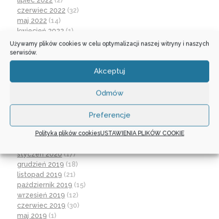
lipiec 2022
(2)
czerwiec 2022
(32)
maj 2022
(14)
kwiecień 2022
(1)
marzec 2022
(16)
Używamy plików cookies w celu optymalizacji naszej witryny i naszych
październik 2021
(2)
serwisów.
wrzesień 2021
(28)
Akceptuj
sierpień 2021
(4)
lipiec 2021
(2)
czerwiec 2021
(27)
Odmów
wrzesień 2020
(23)
czerwiec 2020
(19)
Preferencje
maj 2020
(1)
Polityka plików cookies
USTAWIENIA PLIKÓW COOKIE
kwiecień 2020
(1)
luty 2020
(10)
styczeń 2020
(17)
grudzień 2019
(18)
listopad 2019
(21)
październik 2019
(15)
wrzesień 2019
(12)
czerwiec 2019
(30)
maj 2019
(1)