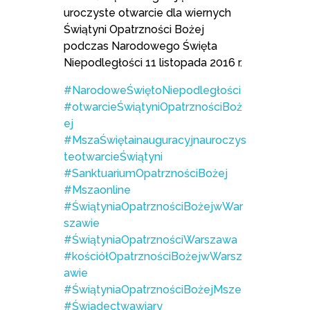
uroczyste otwarcie dla wiernych
Świątyni Opatrzności Bożej
podczas Narodowego Święta
Niepodległości 11 listopada 2016 r.
#NarodoweŚwiętoNiepodległości
#otwarcieŚwiątyniOpatrznościBoż
ej
#MszaŚwiętainauguracyjnauroczys
teotwarcieŚwiątyni
#SanktuariumOpatrznościBożej
#Mszaonline
#ŚwiątyniaOpatrznościBożejwWar
szawie
#ŚwiątyniaOpatrznościWarszawa
#kościółOpatrznościBożejwWarsz
awie
#ŚwiątyniaOpatrznościBożejMsze
#Świadectwawiary