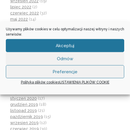
wrzesień 2022
(19)
lipiec 2022
(2)
czerwiec 2022
(32)
maj 2022
(14)
kwiecień 2022
(1)
Używamy plików cookies w celu optymalizacji naszej witryny i naszych
marzec 2022
(16)
serwisów.
październik 2021
(2)
wrzesień 2021
(28)
Akceptuj
sierpień 2021
(4)
lipiec 2021
(2)
Odmów
czerwiec 2021
(27)
wrzesień 2020
(23)
Preferencje
czerwiec 2020
(19)
maj 2020
(1)
Polityka plików cookies
USTAWIENIA PLIKÓW COOKIE
kwiecień 2020
(1)
luty 2020
(10)
styczeń 2020
(17)
grudzień 2019
(18)
listopad 2019
(21)
październik 2019
(15)
wrzesień 2019
(12)
czerwiec 2019
(30)