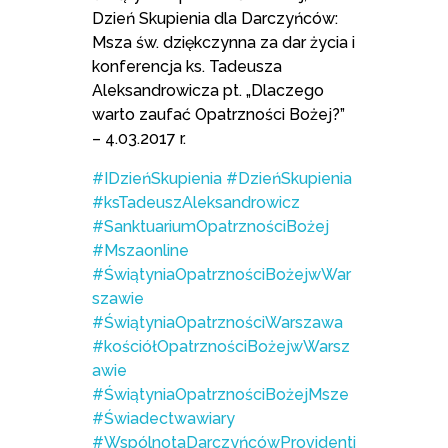
Dzień Skupienia dla Darczyńców:
Msza św. dziękczynna za dar życia i
konferencja ks. Tadeusza
Aleksandrowicza pt. „Dlaczego
warto zaufać Opatrzności Bożej?”
– 4.03.2017 r.
#IDzieńSkupienia
#DzieńSkupienia
#ksTadeuszAleksandrowicz
#SanktuariumOpatrznościBożej
#Mszaonline
#ŚwiątyniaOpatrznościBożejwWar
szawie
#ŚwiątyniaOpatrznościWarszawa
#kościółOpatrznościBożejwWarsz
awie
#ŚwiątyniaOpatrznościBożejMsze
#Świadectwawiary
#WspólnotaDarczyńcówProvidenti