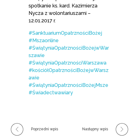
spotkanie ks. kard. Kazimierza
Nycza z wolontariuszami –
12.01.2017 r.
#SanktuariumOpatrznościBożej
#Mszaonline
#ŚwiątyniaOpatrznościBożejwWar
szawie
#ŚwiątyniaOpatrznościWarszawa
#kościółOpatrznościBożejwWarsz
awie
#ŚwiątyniaOpatrznościBożejMsze
#Świadectwawiary
Poprzedni wpis
Następny wpis