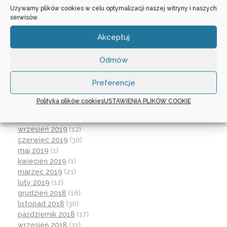
sierpień 2021
(4)
Używamy plików cookies w celu optymalizacji naszej witryny i naszych
lipiec 2021
(2)
serwisów.
czerwiec 2021
(27)
wrzesień 2020
(23)
Akceptuj
czerwiec 2020
(19)
maj 2020
(1)
Odmów
kwiecień 2020
(1)
luty 2020
(10)
Preferencje
styczeń 2020
(17)
grudzień 2019
(18)
Polityka plików cookies
USTAWIENIA PLIKÓW COOKIE
listopad 2019
(21)
październik 2019
(15)
wrzesień 2019
(12)
czerwiec 2019
(30)
maj 2019
(1)
kwiecień 2019
(1)
marzec 2019
(21)
luty 2019
(12)
grudzień 2018
(16)
listopad 2018
(30)
październik 2018
(17)
wrzesień 2018
(31)