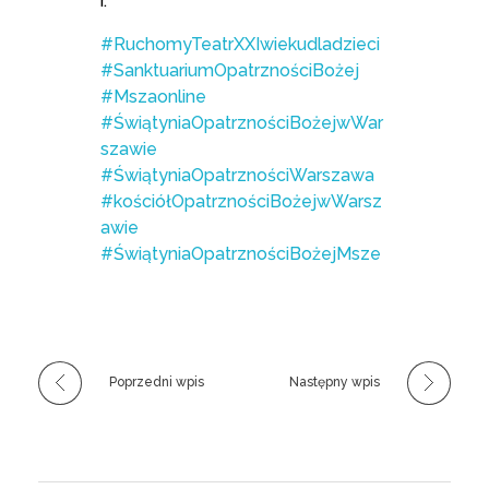
r.
#RuchomyTeatrXXIwiekudladzieci
#SanktuariumOpatrznościBożej
#Mszaonline
#ŚwiątyniaOpatrznościBożejwWar
szawie
#ŚwiątyniaOpatrznościWarszawa
#kościółOpatrznościBożejwWarsz
awie
#ŚwiątyniaOpatrznościBożejMsze
Poprzedni wpis
Następny wpis