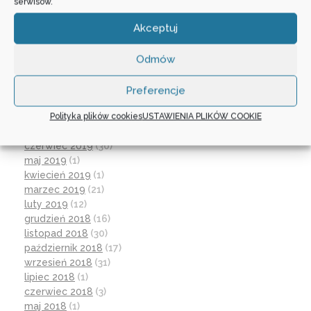
wrzesień 2020
(23)
serwisów.
czerwiec 2020
(19)
Akceptuj
maj 2020
(1)
kwiecień 2020
(1)
luty 2020
(10)
Odmów
styczeń 2020
(17)
grudzień 2019
(18)
Preferencje
listopad 2019
(21)
Polityka plików cookies
USTAWIENIA PLIKÓW COOKIE
październik 2019
(15)
wrzesień 2019
(12)
czerwiec 2019
(30)
maj 2019
(1)
kwiecień 2019
(1)
marzec 2019
(21)
luty 2019
(12)
grudzień 2018
(16)
listopad 2018
(30)
październik 2018
(17)
wrzesień 2018
(31)
lipiec 2018
(1)
czerwiec 2018
(3)
maj 2018
(1)