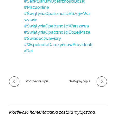
#SanktuariumOpatrznościBożej
#Mszaonline
#ŚwiątyniaOpatrznościBożejwWar
szawie
#ŚwiątyniaOpatrznościWarszawa
#ŚwiątyniaOpatrznościBożejMsze
#Świadectwawiary
#WspólnotaDarczyńcówProvidenti
aDei
Poprzedni wpis
Następny wpis
Możliwość komentowania została wyłączona.