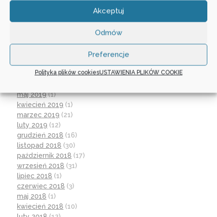
maj 2020
(1)
Akceptuj
kwiecień 2020
(1)
luty 2020
(10)
Odmów
styczeń 2020
(17)
grudzień 2019
(18)
listopad 2019
(21)
Preferencje
październik 2019
(15)
Polityka plików cookies
USTAWIENIA PLIKÓW COOKIE
wrzesień 2019
(12)
czerwiec 2019
(30)
maj 2019
(1)
kwiecień 2019
(1)
marzec 2019
(21)
luty 2019
(12)
grudzień 2018
(16)
listopad 2018
(30)
październik 2018
(17)
wrzesień 2018
(31)
lipiec 2018
(1)
czerwiec 2018
(3)
maj 2018
(1)
kwiecień 2018
(10)
luty 2018
(12)