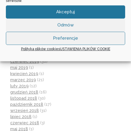
wrzesień 2020
(23)
serwisów.
czerwiec 2020
(19)
Akceptuj
maj 2020
(1)
kwiecień 2020
(1)
luty 2020
(10)
Odmów
styczeń 2020
(17)
grudzień 2019
(18)
Preferencje
listopad 2019
(21)
Polityka plików cookies
USTAWIENIA PLIKÓW COOKIE
październik 2019
(15)
wrzesień 2019
(12)
czerwiec 2019
(30)
maj 2019
(1)
kwiecień 2019
(1)
marzec 2019
(21)
luty 2019
(12)
grudzień 2018
(16)
listopad 2018
(30)
październik 2018
(17)
wrzesień 2018
(31)
lipiec 2018
(1)
czerwiec 2018
(3)
maj 2018
(1)