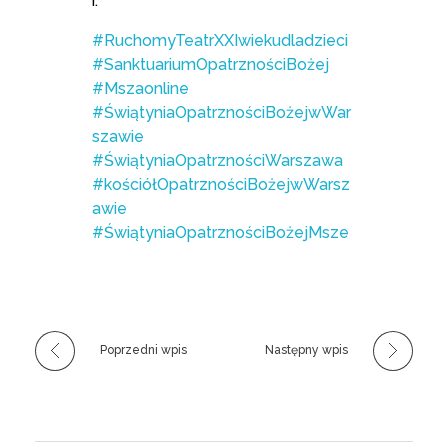
r.
#RuchomyTeatrXXIwiekudladzieci
#SanktuariumOpatrznościBożej
#Mszaonline
#ŚwiątyniaOpatrznościBożejwWar
szawie
#ŚwiątyniaOpatrznościWarszawa
#kościółOpatrznościBożejwWarsz
awie
#ŚwiątyniaOpatrznościBożejMsze
Poprzedni wpis
Następny wpis