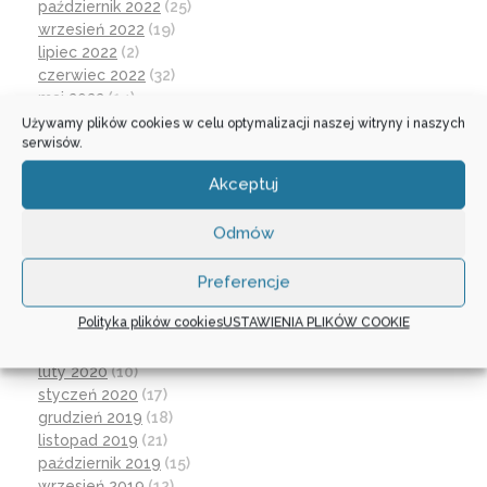
październik 2022
(25)
wrzesień 2022
(19)
lipiec 2022
(2)
czerwiec 2022
(32)
maj 2022
(14)
kwiecień 2022
(1)
Używamy plików cookies w celu optymalizacji naszej witryny i naszych
serwisów.
marzec 2022
(16)
październik 2021
(2)
Akceptuj
wrzesień 2021
(28)
sierpień 2021
(4)
Odmów
lipiec 2021
(2)
czerwiec 2021
(27)
wrzesień 2020
(23)
Preferencje
czerwiec 2020
(19)
Polityka plików cookies
USTAWIENIA PLIKÓW COOKIE
maj 2020
(1)
kwiecień 2020
(1)
luty 2020
(10)
styczeń 2020
(17)
grudzień 2019
(18)
listopad 2019
(21)
październik 2019
(15)
wrzesień 2019
(12)