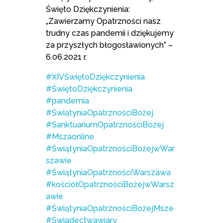
Święto Dziękczynienia:
„Zawierzamy Opatrzności nasz
trudny czas pandemii i dziękujemy
za przyszłych błogosławionych” –
6.06.2021 r.
#XIVŚwiętoDziękczynienia
#ŚwiętoDziękczynienia
#pandemia
#ŚwiątyniaOpatrznościBożej
#SanktuariumOpatrznościBożej
#Mszaonline
#ŚwiątyniaOpatrznościBożejwWar
szawie
#ŚwiątyniaOpatrznościWarszawa
#kościółOpatrznościBożejwWarsz
awie
#ŚwiątyniaOpatrznościBożejMsze
#Świadectwawiary